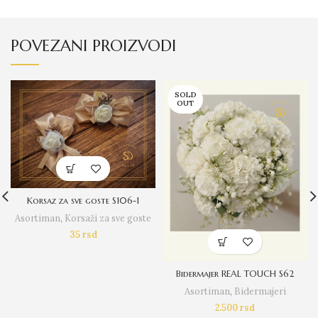
POVEZANI PROIZVODI
SOLD
OUT
Korsaz za sve goste S106-1
Asortiman
,
Korsaži za sve goste
35
rsd
Bidermajer REAL TOUCH S62
Asortiman
,
Bidermajeri
2.500
rsd