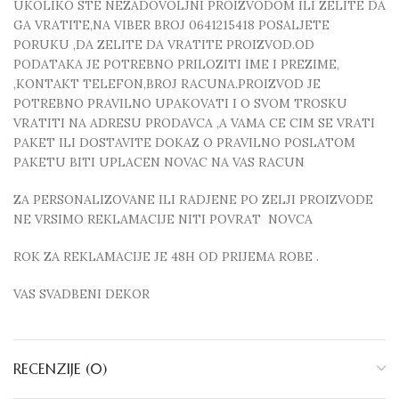
UKOLIKO STE NEZADOVOLJNI PROIZVODOM ILI ZELITE DA
GA VRATITE,NA VIBER BROJ 0641215418 POSALJETE
PORUKU ,DA ZELITE DA VRATITE PROIZVOD.OD
PODATAKA JE POTREBNO PRILOZITI IME I PREZIME,
,KONTAKT TELEFON,BROJ RACUNA.PROIZVOD JE
POTREBNO PRAVILNO UPAKOVATI I O SVOM TROSKU
VRATITI NA ADRESU PRODAVCA ,A VAMA CE CIM SE VRATI
PAKET ILI DOSTAVITE DOKAZ O PRAVILNO POSLATOM
PAKETU BITI UPLACEN NOVAC NA VAS RACUN
ZA PERSONALIZOVANE ILI RADJENE PO ZELJI PROIZVODE
NE VRSIMO REKLAMACIJE NITI POVRAT NOVCA
ROK ZA REKLAMACIJE JE 48H OD PRIJEMA ROBE .
VAS SVADBENI DEKOR
RECENZIJE (0)