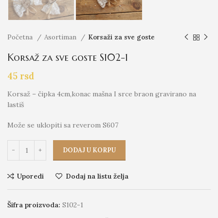
Početna
Asortiman
Korsaži za sve goste
Korsaž za sve goste S102-1
45
rsd
Korsaž – čipka 4cm,konac mašna I srce braon gravirano na
lastiš
Može se uklopiti sa reverom S607
DODAJ U KORPU
Uporedi
Dodaj na listu želja
Šifra proizvoda:
S102-1