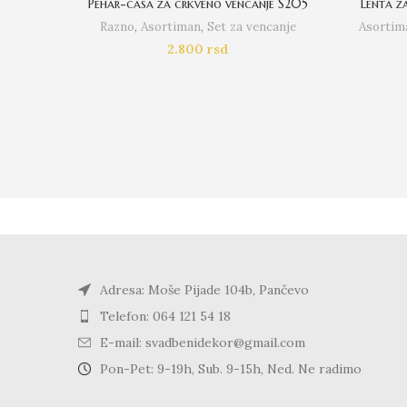
Pehar-casa za crkveno vencanje S205
Lenta z
Razno
,
Asortiman
,
Set za vencanje
Asortim
2.800
rsd
Adresa: Moše Pijade 104b, Pančevo
Telefon: 064 121 54 18
E-mail: svadbenidekor@gmail.com
Pon-Pet: 9-19h, Sub. 9-15h, Ned. Ne radimo