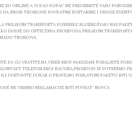
E SU ONLINE A VI KAO KUPAC NE PREUZMETE VASU PORUDZBI
ZI DA SNOSI TROSKOVE POVRATNE POSTARINE I DRUGE EVEN
 PRILIKOM TRANSPORTA KURIRSKE SLUZBE.SVAKI NAS PAKE
OLIKO DODJE DO OSTECENJA PROIZVODA PRILIKOM TRANSPORTA
KNADU TROSKOVA.
E DA GA VRATITE,NA VIBER BROJ 0641215418 POSALJETE POR
, ,KONTAKT TELEFON,BROJ RACUNA.PROIZVOD JE POTREBNO P
T ILI DOSTAVITE DOKAZ O PRAVILNO POSLATOM PAKETU BITI
ZVODE NE VRSIMO REKLAMACIJE NITI POVRAT NOVCA