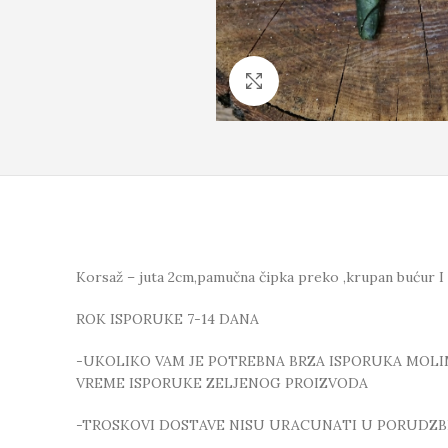
Click to enlarge
Korsaž – juta 2cm,pamučna čipka preko ,krupan bućur I c
ROK ISPORUKE 7-14 DANA
-UKOLIKO VAM JE POTREBNA BRZA ISPORUKA MOLIMO
VREME ISPORUKE ZELJENOG PROIZVODA
-TROSKOVI DOSTAVE NISU URACUNATI U PORUDZB