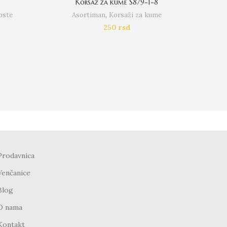
Korsaz za kume S879-1-8
oste
Asortiman
,
Korsaži za kume
250
rsd
Prodavnica
Venčanice
Blog
O nama
Kontakt