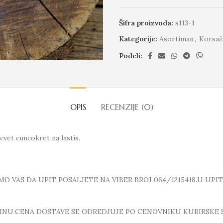
Šifra proizvoda:
s113-1
Kategorije:
Asortiman
,
Korsaž
Podeli:
OPIS
RECENZIJE (0)
vet cuncokret na lastis.
 VAS DA UPIT POSALJETE NA VIBER BROJ 064/1215418.U UPI
INU.CENA DOSTAVE SE ODREDJUJE PO CENOVNIKU KURIRSKE 