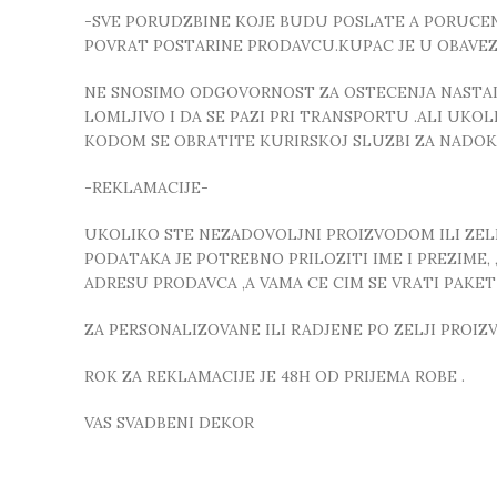
-SVE PORUDZBINE KOJE BUDU POSLATE A PORUCEN
POVRAT POSTARINE PRODAVCU.KUPAC JE U OBAVE
NE SNOSIMO ODGOVORNOST ZA OSTECENJA NASTALA
LOMLJIVO I DA SE PAZI PRI TRANSPORTU .ALI UK
KODOM SE OBRATITE KURIRSKOJ SLUZBI ZA NADO
-REKLAMACIJE-
UKOLIKO STE NEZADOVOLJNI PROIZVODOM ILI ZELIT
PODATAKA JE POTREBNO PRILOZITI IME I PREZIME
ADRESU PRODAVCA ,A VAMA CE CIM SE VRATI PAKE
ZA PERSONALIZOVANE ILI RADJENE PO ZELJI PROI
ROK ZA REKLAMACIJE JE 48H OD PRIJEMA ROBE .
VAS SVADBENI DEKOR