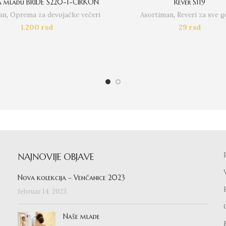
a mladu BRIDE S220-1-CIRKON
Rever S119
an
,
Oprema za devojačke večeri
Asortiman
,
Reveri za sve g
1.200
rsd
29
rsd
NAJNOVIJE OBJAVE
Nova kolekcija – Venčanice 2023
februar 14, 2023
Naše mlade