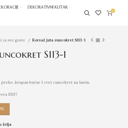
EKORACIJE
DEKORATIVNI KUTAK
0
i za sve goste
Korsaž juta suncokret S113-1
uncokret S113-1
preko ,krupan bućur I cvet cuncokret na lastis.
vera S597
PU
u želja