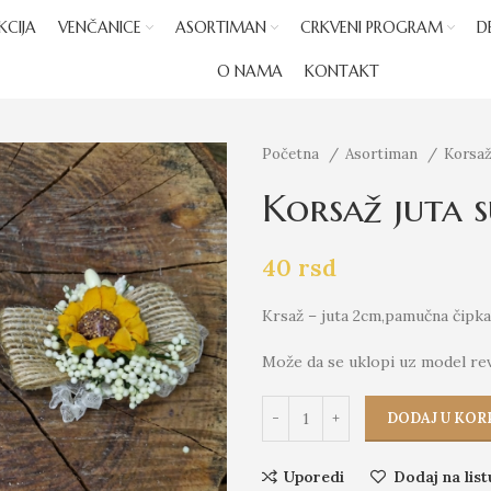
KCIJA
VENČANICE
ASORTIMAN
CRKVENI PROGRAM
D
O NAMA
KONTAKT
Početna
Asortiman
Korsaž
Korsaž juta s
40
rsd
Krsaž – juta 2cm,pamučna čipka 
Može da se uklopi uz model re
DODAJ U KOR
Uporedi
Dodaj na list