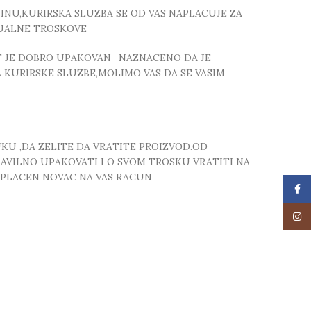
NU,KURIRSKA SLUZBA SE OD VAS NAPLACUJE ZA
TUALNE TROSKOVE
T JE DOBRO UPAKOVAN -NAZNACENO DA JE
 KURIRSKE SLUZBE,MOLIMO VAS DA SE VASIM
UKU ,DA ZELITE DA VRATITE PROIZVOD.OD
RAVILNO UPAKOVATI I O SVOM TROSKU VRATITI NA
 UPLACEN NOVAC NA VAS RACUN
Face
Insta