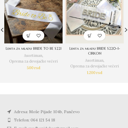
Lenta za mladu BRIDE TO BE S221
Lenta za mladu BRIDE S220-1-
CIRKON
Asortiman
,
Asortiman
,
Oprema za devojačke večeri
Oprema za devojačke večeri
500
rsd
1.200
rsd
Adresa: Moše Pijade 104b, Pančevo
Telefon: 064 121 54 18