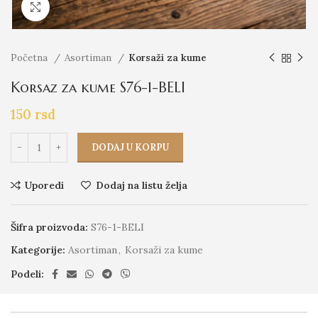
Click to enlarge
Početna
Asortiman
Korsaži za kume
Korsaz za kume S76-1-BELI
150
rsd
DODAJ U KORPU
Uporedi
Dodaj na listu želja
Šifra proizvoda:
S76-1-BELI
Kategorije:
Asortiman
,
Korsaži za kume
Podeli: