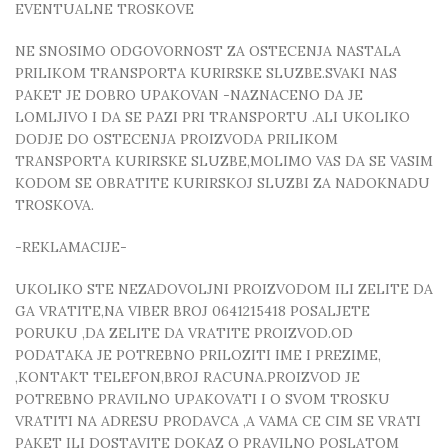
EVENTUALNE TROSKOVE
NE SNOSIMO ODGOVORNOST ZA OSTECENJA NASTALA
PRILIKOM TRANSPORTA KURIRSKE SLUZBE.SVAKI NAS
PAKET JE DOBRO UPAKOVAN -NAZNACENO DA JE
LOMLJIVO I DA SE PAZI PRI TRANSPORTU .ALI UKOLIKO
DODJE DO OSTECENJA PROIZVODA PRILIKOM
TRANSPORTA KURIRSKE SLUZBE,MOLIMO VAS DA SE VASIM
KODOM SE OBRATITE KURIRSKOJ SLUZBI ZA NADOKNADU
TROSKOVA.
-REKLAMACIJE-
UKOLIKO STE NEZADOVOLJNI PROIZVODOM ILI ZELITE DA
GA VRATITE,NA VIBER BROJ 0641215418 POSALJETE
PORUKU ,DA ZELITE DA VRATITE PROIZVOD.OD
PODATAKA JE POTREBNO PRILOZITI IME I PREZIME,
,KONTAKT TELEFON,BROJ RACUNA.PROIZVOD JE
POTREBNO PRAVILNO UPAKOVATI I O SVOM TROSKU
VRATITI NA ADRESU PRODAVCA ,A VAMA CE CIM SE VRATI
PAKET ILI DOSTAVITE DOKAZ O PRAVILNO POSLATOM