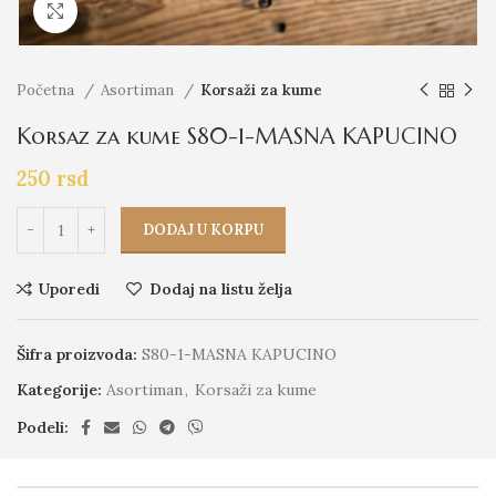
Click to enlarge
Početna
Asortiman
Korsaži za kume
Korsaz za kume S80-1-MASNA KAPUCINO
250
rsd
DODAJ U KORPU
Uporedi
Dodaj na listu želja
Šifra proizvoda:
S80-1-MASNA KAPUCINO
Kategorije:
Asortiman
,
Korsaži za kume
Podeli: