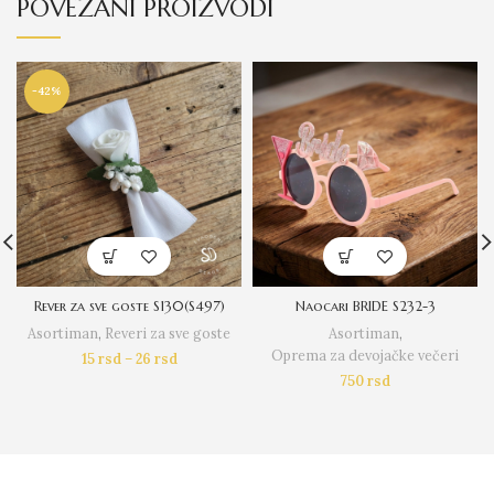
POVEZANI PROIZVODI
-42%
Rever za sve goste S130(S497)
Naocari BRIDE S232-3
Asortiman
,
Reveri za sve goste
Asortiman
,
Oprema za devojačke večeri
15
rsd
–
26
rsd
750
rsd