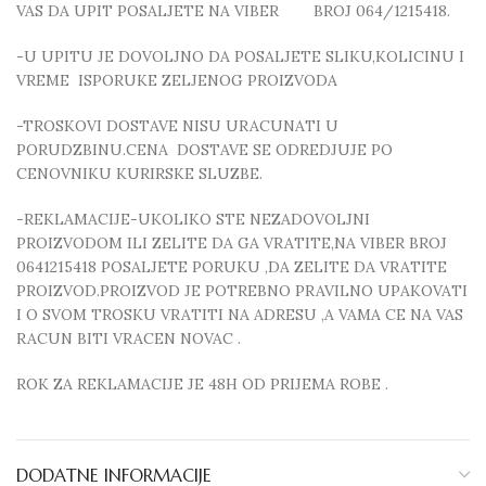
VAS DA UPIT POSALJETE NA VIBER BROJ 064/1215418.
-U UPITU JE DOVOLJNO DA POSALJETE SLIKU,KOLICINU I
VREME ISPORUKE ZELJENOG PROIZVODA
-TROSKOVI DOSTAVE NISU URACUNATI U
PORUDZBINU.CENA DOSTAVE SE ODREDJUJE PO
CENOVNIKU KURIRSKE SLUZBE.
-REKLAMACIJE-UKOLIKO STE NEZADOVOLJNI
PROIZVODOM ILI ZELITE DA GA VRATITE,NA VIBER BROJ
0641215418 POSALJETE PORUKU ,DA ZELITE DA VRATITE
PROIZVOD.PROIZVOD JE POTREBNO PRAVILNO UPAKOVATI
I O SVOM TROSKU VRATITI NA ADRESU ,A VAMA CE NA VAS
RACUN BITI VRACEN NOVAC .
ROK ZA REKLAMACIJE JE 48H OD PRIJEMA ROBE .
DODATNE INFORMACIJE