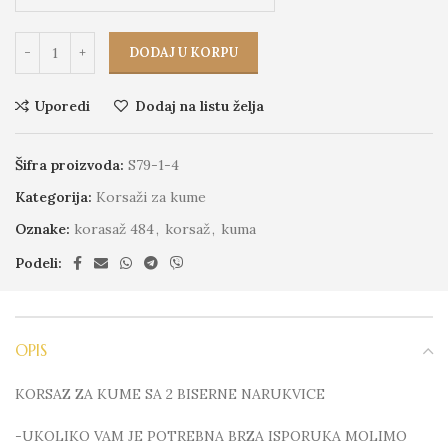
DODAJ U KORPU
Uporedi
Dodaj na listu želja
Šifra proizvoda:
S79-1-4
Kategorija:
Korsaži za kume
Oznake:
korasaž 484
,
korsaž
,
kuma
Podeli:
OPIS
KORSAZ ZA KUME SA 2 BISERNE NARUKVICE
-UKOLIKO VAM JE POTREBNA BRZA ISPORUKA MOLIMO