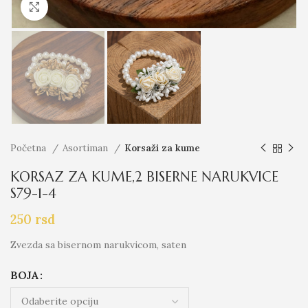
Click to enlarge
Početna
Asortiman
Korsaži za kume
KORSAZ ZA KUME,2 BISERNE NARUKVICE
S79-1-4
250
rsd
Zvezda sa bisernom narukvicom, saten
BOJA