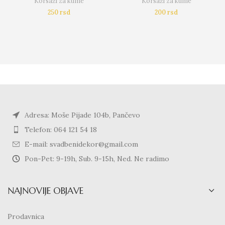
Korsaži za kume
Korsaži za kume
250
rsd
200
rsd
Adresa: Moše Pijade 104b, Pančevo
Telefon: 064 121 54 18
E-mail: svadbenidekor@gmail.com
Pon-Pet: 9-19h, Sub. 9-15h, Ned. Ne radimo
NAJNOVIJE OBJAVE
Prodavnica