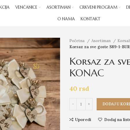
KCIJA
VENČANICE
ASORTIMAN
CRKVENI PROGRAM
D
O NAMA
KONTAKT
Početna
Asortiman
Korsaž
Korsaz za sve goste S89-1-B
Korsaz za sv
KONAC
40
rsd
DODAJ U KOR
Uporedi
Dodaj na list