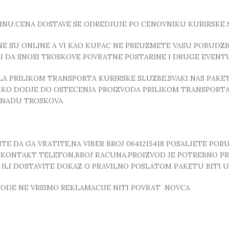
INU.CENA DOSTAVE SE ODREDJUJE PO CENOVNIKU KURIRSKE 
E SU ONLINE A VI KAO KUPAC NE PREUZMETE VASU PORUDZBI
ZI DA SNOSI TROSKOVE POVRATNE POSTARINE I DRUGE EVEN
 PRILIKOM TRANSPORTA KURIRSKE SLUZBE.SVAKI NAS PAKE
OLIKO DODJE DO OSTECENJA PROIZVODA PRILIKOM TRANSPORTA
KNADU TROSKOVA.
E DA GA VRATITE,NA VIBER BROJ 0641215418 POSALJETE POR
, ,KONTAKT TELEFON,BROJ RACUNA.PROIZVOD JE POTREBNO P
T ILI DOSTAVITE DOKAZ O PRAVILNO POSLATOM PAKETU BITI
ZVODE NE VRSIMO REKLAMACIJE NITI POVRAT NOVCA