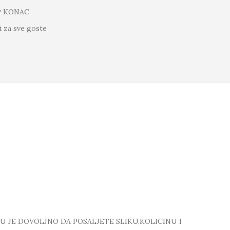
P KONAC
i za sve goste
TU JE DOVOLJNO DA POSALJETE SLIKU,KOLICINU I