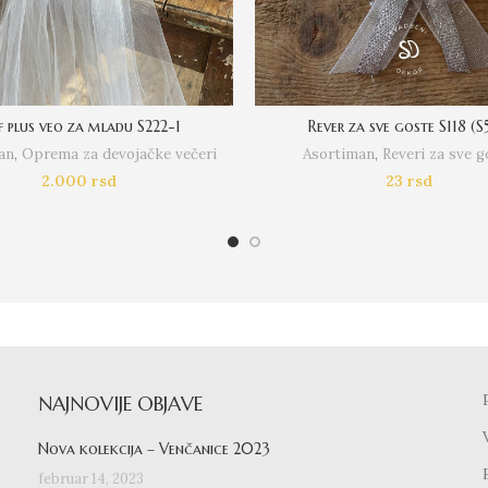
f plus veo za mladu S222-1
Rever za sve goste S118 (S
an
,
Oprema za devojačke večeri
Asortiman
,
Reveri za sve g
2.000
rsd
23
rsd
NAJNOVIJE OBJAVE
Nova kolekcija – Venčanice 2023
februar 14, 2023