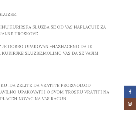
SLUZBE.
NU,KURIRSKA SLUZBA SE OD VAS NAPLACUJE ZA
TUALNE TROSKOVE
T JE DOBRO UPAKOVAN -NAZNACENO DA JE
 KURIRSKE SLUZBE,MOLIMO VAS DA SE VASIM
UKU ,DA ZELITE DA VRATITE PROIZVOD.OD
Face
RAVILNO UPAKOVATI I O SVOM TROSKU VRATITI NA
 UPLACEN NOVAC NA VAS RACUN
Insta