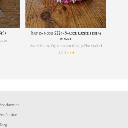
As
519)
Rajf za kosu S224-8-roze ruzice i krem
bobice
oste
Asortiman
,
Oprema za devojačke večeri
400
rsd
Prodavnica
Venčanice
Blog