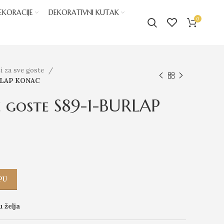
EKORACIJE
DEKORATIVNI KUTAK
0
i za sve goste
URLAP KONAC
e goste S89-1-BURLAP
PU
u želja