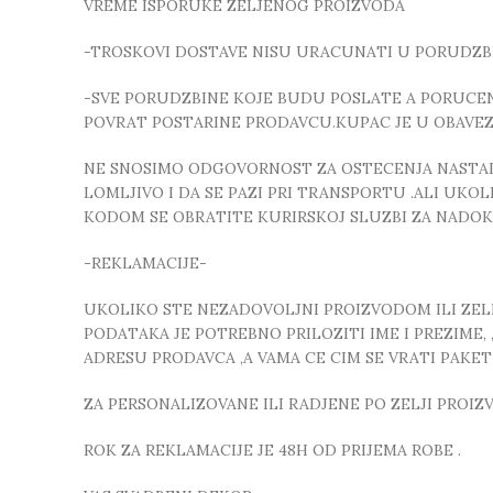
VREME ISPORUKE ZELJENOG PROIZVODA
-TROSKOVI DOSTAVE NISU URACUNATI U PORUDZB
-SVE PORUDZBINE KOJE BUDU POSLATE A PORUCEN
POVRAT POSTARINE PRODAVCU.KUPAC JE U OBAVE
NE SNOSIMO ODGOVORNOST ZA OSTECENJA NASTALA
LOMLJIVO I DA SE PAZI PRI TRANSPORTU .ALI UK
KODOM SE OBRATITE KURIRSKOJ SLUZBI ZA NADO
-REKLAMACIJE-
UKOLIKO STE NEZADOVOLJNI PROIZVODOM ILI ZELIT
PODATAKA JE POTREBNO PRILOZITI IME I PREZIME
ADRESU PRODAVCA ,A VAMA CE CIM SE VRATI PAKE
ZA PERSONALIZOVANE ILI RADJENE PO ZELJI PROI
ROK ZA REKLAMACIJE JE 48H OD PRIJEMA ROBE .