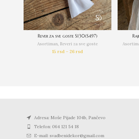
Rever za sve goste S130(S497)
Raj
Asortiman
,
Reveri za sve goste
Asortim
15
rsd
–
26
rsd
Adresa: Moše Pijade 104b, Pančevo
Telefon: 064 121 54 18
E-mail: svadbenidekor@gmail.com