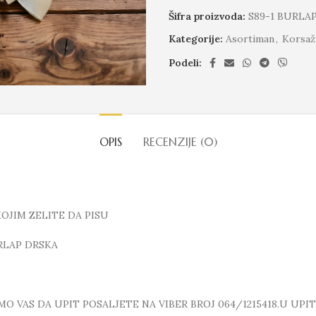
Šifra proizvoda:
S89-1 BURLA
Kategorije:
Asortiman
,
Korsaž
Podeli:
OPIS
RECENZIJE (0)
KOJIM ZELITE DA PISU
RLAP DRSKA
 VAS DA UPIT POSALJETE NA VIBER BROJ 064/1215418.U UPI