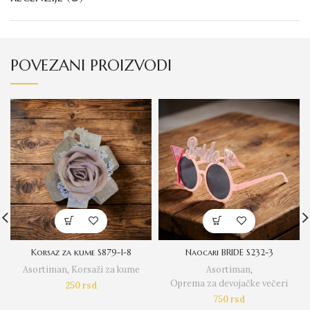
POVEZANI PROIZVODI
Korsaz za kume S879-1-8
Naocari BRIDE S232-3
Asortiman
,
Korsaži za kume
Asortiman
,
Oprema za devojačke večeri
250
rsd
750
rsd