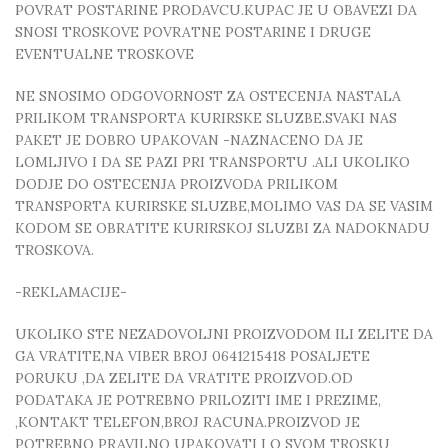
POVRAT POSTARINE PRODAVCU.KUPAC JE U OBAVEZI DA
SNOSI TROSKOVE POVRATNE POSTARINE I DRUGE
EVENTUALNE TROSKOVE
NE SNOSIMO ODGOVORNOST ZA OSTECENJA NASTALA
PRILIKOM TRANSPORTA KURIRSKE SLUZBE.SVAKI NAS
PAKET JE DOBRO UPAKOVAN -NAZNACENO DA JE
LOMLJIVO I DA SE PAZI PRI TRANSPORTU .ALI UKOLIKO
DODJE DO OSTECENJA PROIZVODA PRILIKOM
TRANSPORTA KURIRSKE SLUZBE,MOLIMO VAS DA SE VASIM
KODOM SE OBRATITE KURIRSKOJ SLUZBI ZA NADOKNADU
TROSKOVA.
-REKLAMACIJE-
UKOLIKO STE NEZADOVOLJNI PROIZVODOM ILI ZELITE DA
GA VRATITE,NA VIBER BROJ 0641215418 POSALJETE
PORUKU ,DA ZELITE DA VRATITE PROIZVOD.OD
PODATAKA JE POTREBNO PRILOZITI IME I PREZIME,
,KONTAKT TELEFON,BROJ RACUNA.PROIZVOD JE
POTREBNO PRAVILNO UPAKOVATI I O SVOM TROSKU