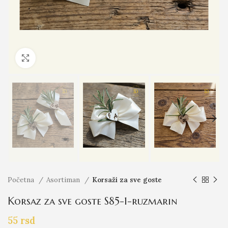
Click to enlarge
Početna
Asortiman
Korsaži za sve goste
Korsaz za sve goste S85-1-ruzmarin
55
rsd