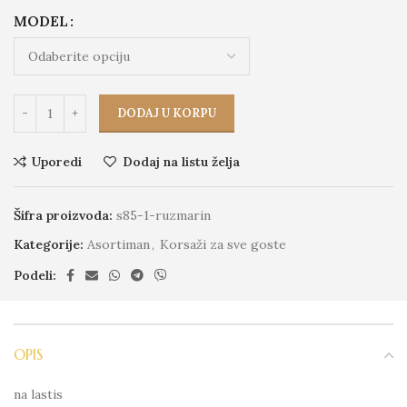
MODEL
DODAJ U KORPU
Uporedi
Dodaj na listu želja
Šifra proizvoda:
s85-1-ruzmarin
Kategorije:
Asortiman
,
Korsaži za sve goste
Podeli:
OPIS
na lastis