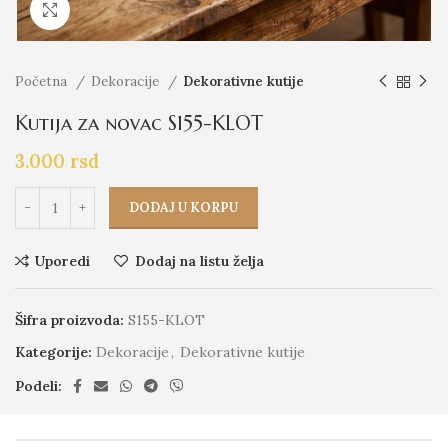
Click to enlarge
Početna
Dekoracije
Dekorativne kutije
Kutija za novac S155-KLOT
3.000
rsd
DODAJ U KORPU
Uporedi
Dodaj na listu želja
Šifra proizvoda:
S155-KLOT
Kategorije:
Dekoracije
,
Dekorativne kutije
Podeli: