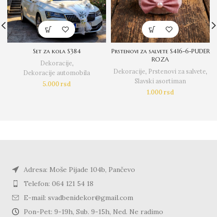
Set za kola S384
Prstenovi za salvete S416-6-PUDER
ROZA
Dekoracije
,
Dekoracije
,
Prstenovi za salvete
,
Dekoracije automobila
Slavski asortiman
5.000
rsd
1.000
rsd
Adresa: Moše Pijade 104b, Pančevo
Telefon: 064 121 54 18
E-mail: svadbenidekor@gmail.com
Pon-Pet: 9-19h, Sub. 9-15h, Ned. Ne radimo