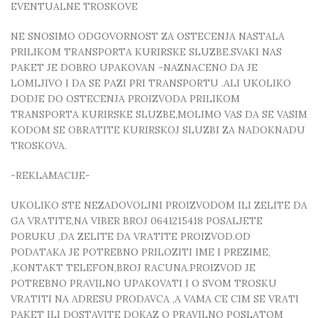
EVENTUALNE TROSKOVE
NE SNOSIMO ODGOVORNOST ZA OSTECENJA NASTALA
PRILIKOM TRANSPORTA KURIRSKE SLUZBE.SVAKI NAS
PAKET JE DOBRO UPAKOVAN -NAZNACENO DA JE
LOMLJIVO I DA SE PAZI PRI TRANSPORTU .ALI UKOLIKO
DODJE DO OSTECENJA PROIZVODA PRILIKOM
TRANSPORTA KURIRSKE SLUZBE,MOLIMO VAS DA SE VASIM
KODOM SE OBRATITE KURIRSKOJ SLUZBI ZA NADOKNADU
TROSKOVA.
-REKLAMACIJE-
UKOLIKO STE NEZADOVOLJNI PROIZVODOM ILI ZELITE DA
GA VRATITE,NA VIBER BROJ 0641215418 POSALJETE
PORUKU ,DA ZELITE DA VRATITE PROIZVOD.OD
PODATAKA JE POTREBNO PRILOZITI IME I PREZIME,
,KONTAKT TELEFON,BROJ RACUNA.PROIZVOD JE
POTREBNO PRAVILNO UPAKOVATI I O SVOM TROSKU
VRATITI NA ADRESU PRODAVCA ,A VAMA CE CIM SE VRATI
PAKET ILI DOSTAVITE DOKAZ O PRAVILNO POSLATOM