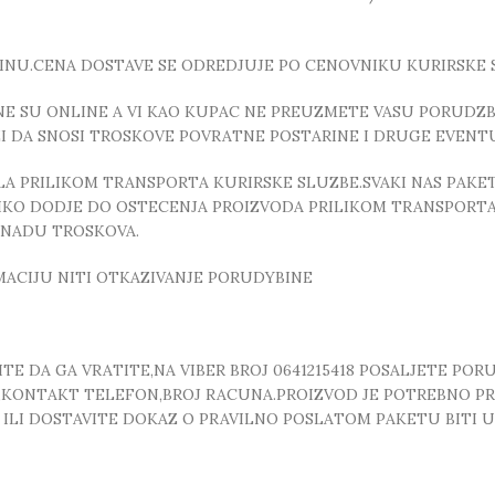
INU.CENA DOSTAVE SE ODREDJUJE PO CENOVNIKU KURIRSKE 
E SU ONLINE A VI KAO KUPAC NE PREUZMETE VASU PORUDZBI
ZI DA SNOSI TROSKOVE POVRATNE POSTARINE I DRUGE EVEN
 PRILIKOM TRANSPORTA KURIRSKE SLUZBE.SVAKI NAS PAKE
OLIKO DODJE DO OSTECENJA PROIZVODA PRILIKOM TRANSPORTA
KNADU TROSKOVA.
MACIJU NITI OTKAZIVANJE PORUDYBINE
E DA GA VRATITE,NA VIBER BROJ 0641215418 POSALJETE POR
, ,KONTAKT TELEFON,BROJ RACUNA.PROIZVOD JE POTREBNO P
T ILI DOSTAVITE DOKAZ O PRAVILNO POSLATOM PAKETU BITI