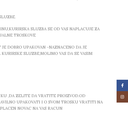
SLUZBE.
NU,KURIRSKA SLUZBA SE OD VAS NAPLACUJE ZA
TUALNE TROSKOVE
T JE DOBRO UPAKOVAN -NAZNACENO DA JE
 KURIRSKE SLUZBE,MOLIMO VAS DA SE VASIM
Face
UKU ,DA ZELITE DA VRATITE PROIZVOD.OD
Insta
RAVILNO UPAKOVATI I O SVOM TROSKU VRATITI NA
 UPLACEN NOVAC NA VAS RACUN