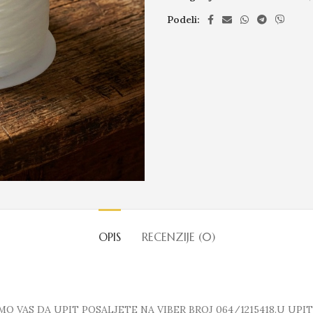
Podeli:
OPIS
RECENZIJE (0)
 VAS DA UPIT POSALJETE NA VIBER BROJ 064/1215418.U UPI