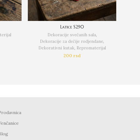
Latice S290
erijal
Dekoracije svečanih sala
,
Dekoracije za dečije rodjendane
,
Napra
Dekorativni kutak
,
Repromaterijal
Dek
200
rsd
Prodavnica
Venčanice
Blog