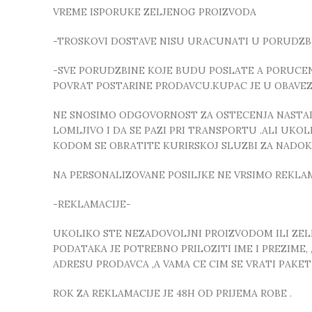
VREME ISPORUKE ZELJENOG PROIZVODA
-TROSKOVI DOSTAVE NISU URACUNATI U PORUDZB
-SVE PORUDZBINE KOJE BUDU POSLATE A PORUCEN
POVRAT POSTARINE PRODAVCU.KUPAC JE U OBAVE
NE SNOSIMO ODGOVORNOST ZA OSTECENJA NASTALA
LOMLJIVO I DA SE PAZI PRI TRANSPORTU .ALI UK
KODOM SE OBRATITE KURIRSKOJ SLUZBI ZA NADO
NA PERSONALIZOVANE POSILJKE NE VRSIMO REKLA
-REKLAMACIJE-
UKOLIKO STE NEZADOVOLJNI PROIZVODOM ILI ZELIT
PODATAKA JE POTREBNO PRILOZITI IME I PREZIME
ADRESU PRODAVCA ,A VAMA CE CIM SE VRATI PAKE
ROK ZA REKLAMACIJE JE 48H OD PRIJEMA ROBE .