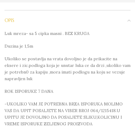
OPIS
Luk mreza- sa 5 cipka masni . BEZ KRUGA
Duzina je 1,5m
Ukoliko se postavlja na vrata dovoljno je da prikacite na
eksere i zic.podloga koja je unutar luka ce da drzi ,ukoliko vam
je potrebn0 za kapiju ,mora imati podlogu na koju se vezuje
napravljen luk
ROK ISPORUKE 7 DANA
-UKOLIKO VAM JE POTREBNA BRZA ISPORUKA MOLIMO
VAS DA UPIT POSALJETE NA VIBER BROJ 064/1215418.U
UPITU JE DOVOLJNO DA POSALJETE SLIKU,KOLICINU I
VREME ISPORUKE ZELJENOG PROIZVODA