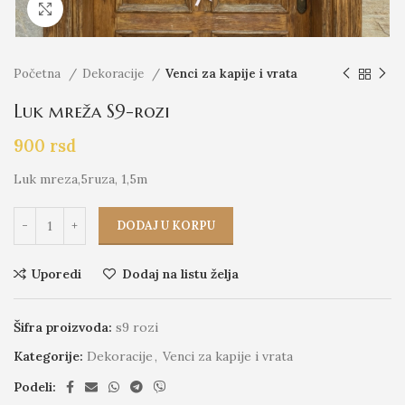
Click to enlarge
Početna
Dekoracije
Venci za kapije i vrata
Luk mreža S9-rozi
900
rsd
Luk mreza,5ruza, 1,5m
DODAJ U KORPU
Uporedi
Dodaj na listu želja
Šifra proizvoda:
s9 rozi
Kategorije:
Dekoracije
,
Venci za kapije i vrata
Podeli: