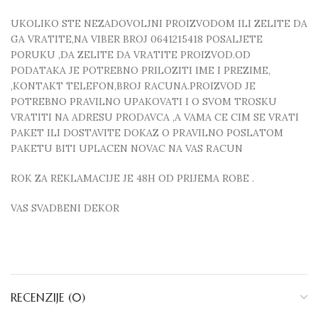
UKOLIKO STE NEZADOVOLJNI PROIZVODOM ILI ZELITE DA
GA VRATITE,NA VIBER BROJ 0641215418 POSALJETE
PORUKU ,DA ZELITE DA VRATITE PROIZVOD.OD
PODATAKA JE POTREBNO PRILOZITI IME I PREZIME,
,KONTAKT TELEFON,BROJ RACUNA.PROIZVOD JE
POTREBNO PRAVILNO UPAKOVATI I O SVOM TROSKU
VRATITI NA ADRESU PRODAVCA ,A VAMA CE CIM SE VRATI
PAKET ILI DOSTAVITE DOKAZ O PRAVILNO POSLATOM
PAKETU BITI UPLACEN NOVAC NA VAS RACUN
ROK ZA REKLAMACIJE JE 48H OD PRIJEMA ROBE .
VAS SVADBENI DEKOR
RECENZIJE (0)