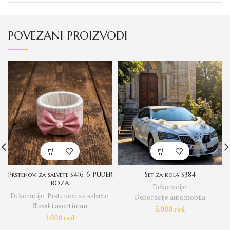
POVEZANI PROIZVODI
Prstenovi za salvete S416-6-PUDER
Set za kola S384
ROZA
Dekoracije
,
Dekoracije
,
Prstenovi za salvete
,
Dekoracije automobila
Slavski asortiman
5.000
rsd
1.000
rsd