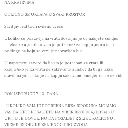
NA KRAJEVIMA
ODLICNO SE UKLAPA U SVAKI PROSTOR
Savitljiv,real toch svileno cvece
Ukoliko se postavlja na vrata dovoljno je da nabijete sundjer
na eksere a ,ukoliko vam je potrebn0 za kapiju ,mora imati
podlogu na koju se vezuje napravljen luk
U napomeni stavite da li vam je potreban za vrata ili
kapiju.Ako je za vrata ne sakrivamo sundjer da bi ga lakse
stavili na yid ,a ako je na kapiju sakrivamo sundjer da se ne vidi
.
ROK ISPORUKE 7-10 DANA
-UKOLIKO VAM JE POTREBNA BRZA ISPORUKA MOLIMO
VAS DA UPIT POSALJETE NA VIBER BROJ 064/1215418.U
UPITU JE DOVOLJNO DA POSALJETE SLIKU,KOLICINU I
VREME ISPORUKE ZELJENOG PROIZVODA