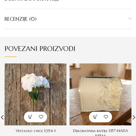
RECENZIJE (0)
POVEZANI PROIZVODI
Vestacko cvece S394-1
Dekorativna kutija S157-NADA
KREM