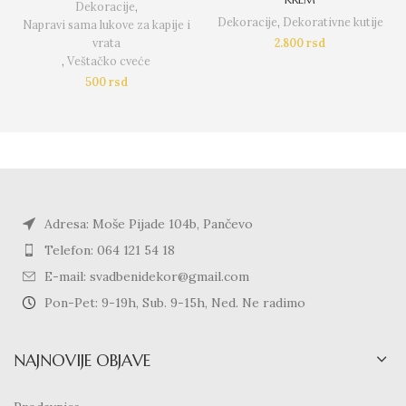
Dekoracije
,
Dekoracije
,
Dekorativne kutije
Napravi sama lukove za kapije i
vrata
2.800
rsd
,
Veštačko cveće
500
rsd
Adresa: Moše Pijade 104b, Pančevo
Telefon: 064 121 54 18
E-mail: svadbenidekor@gmail.com
Pon-Pet: 9-19h, Sub. 9-15h, Ned. Ne radimo
NAJNOVIJE OBJAVE