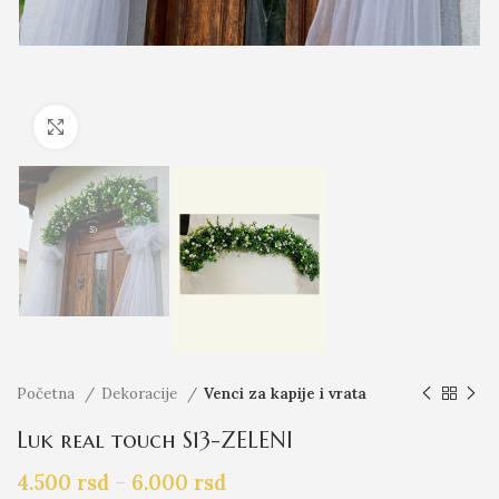
Click to enlarge
Početna
Dekoracije
Venci za kapije i vrata
Luk real touch S13-ZELENI
4.500
rsd
–
6.000
rsd