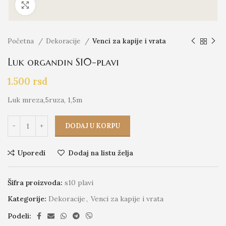
Click to enlarge
Početna
Dekoracije
Venci za kapije i vrata
Luk organdin S10-plavi
1.500
rsd
Luk mreza,5ruza, 1,5m
DODAJ U KORPU
Uporedi
Dodaj na listu želja
Šifra proizvoda:
s10 plavi
Kategorije:
Dekoracije
,
Venci za kapije i vrata
Podeli: