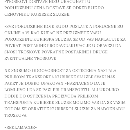
-TROSKOVI DOSTAVE NISU URACUNATI U
PORUDZBINU.CENA DOSTAVE SE ODREDJUJE PO
CENOVNIKU KURIRSKE SLUZBE.
-SVE PORUDZBINE KOJE BUDU POSLATE A PORUCENE SU
ONLINE A VI KAO KUPAC NE PREUZMETE VASU
PORUDZBINU,KURIRSKA SLUZBA SE OD VAS NAPLACUJE ZA
POVRAT POSTARINE PRODAVCU.KUPAC JE U OBAVEZI DA
SNOSI TROSKOVE POVRATNE POSTARINE I DRUGE
EVENTUALNE TROSKOVE
NE SNOSIMO ODGOVORNOST ZA OSTECENJA NASTALA
PRILIKOM TRANSPORTA KURIRSKE SLUZBE.SVAKI NAS
PAKET JE DOBRO UPAKOVAN -NAZNACENO DA JE
LOMLJIVO I DA SE PAZI PRI TRANSPORTU .ALI UKOLIKO
DODJE DO OSTECENJA PROIZVODA PRILIKOM
TRANSPORTA KURIRSKE SLUZBE,MOLIMO VAS DA SE VASIM
KODOM SE OBRATITE KURIRSKOJ SLUZBI ZA NADOKNADU
TROSKOVA.
-REKLAMACIJE-