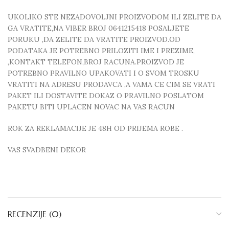
UKOLIKO STE NEZADOVOLJNI PROIZVODOM ILI ZELITE DA
GA VRATITE,NA VIBER BROJ 0641215418 POSALJETE
PORUKU ,DA ZELITE DA VRATITE PROIZVOD.OD
PODATAKA JE POTREBNO PRILOZITI IME I PREZIME,
,KONTAKT TELEFON,BROJ RACUNA.PROIZVOD JE
POTREBNO PRAVILNO UPAKOVATI I O SVOM TROSKU
VRATITI NA ADRESU PRODAVCA ,A VAMA CE CIM SE VRATI
PAKET ILI DOSTAVITE DOKAZ O PRAVILNO POSLATOM
PAKETU BITI UPLACEN NOVAC NA VAS RACUN
ROK ZA REKLAMACIJE JE 48H OD PRIJEMA ROBE .
VAS SVADBENI DEKOR
RECENZIJE (0)