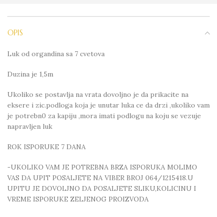
OPIS
Luk od organdina sa 7 cvetova
Duzina je 1,5m
Ukoliko se postavlja na vrata dovoljno je da prikacite na
eksere i zic.podloga koja je unutar luka ce da drzi ,ukoliko vam
je potrebn0 za kapiju ,mora imati podlogu na koju se vezuje
napravljen luk
ROK ISPORUKE 7 DANA
-UKOLIKO VAM JE POTREBNA BRZA ISPORUKA MOLIMO
VAS DA UPIT POSALJETE NA VIBER BROJ 064/1215418.U
UPITU JE DOVOLJNO DA POSALJETE SLIKU,KOLICINU I
VREME ISPORUKE ZELJENOG PROIZVODA