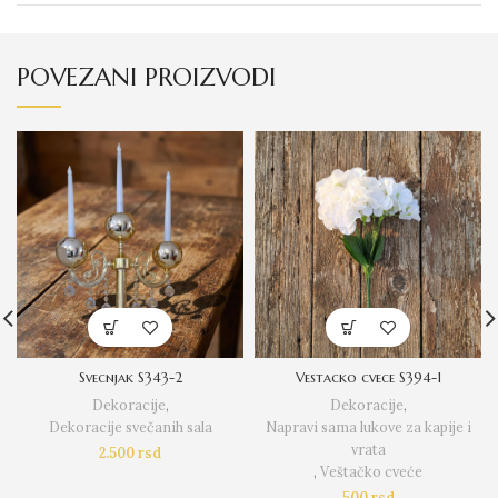
POVEZANI PROIZVODI
Svecnjak S343-2
Vestacko cvece S394-1
Dekoracije
,
Dekoracije
,
Dekoracije svečanih sala
Napravi sama lukove za kapije i
vrata
2.500
rsd
,
Veštačko cveće
500
rsd