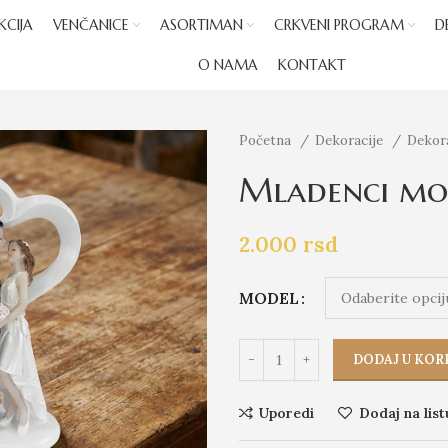
KCIJA
VENČANICE
ASORTIMAN
CRKVENI PROGRAM
D
O NAMA
KONTAKT
Početna
Dekoracije
Dekora
Mladenci mo
2.000
rsd
MODEL
DODAJ U KOR
Uporedi
Dodaj na list