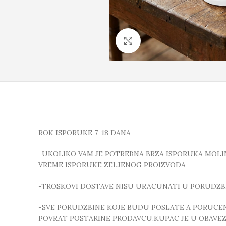
Click to enlarge
ROK ISPORUKE 7-18 DANA
-UKOLIKO VAM JE POTREBNA BRZA ISPORUKA MOLIMO
VREME ISPORUKE ZELJENOG PROIZVODA
-TROSKOVI DOSTAVE NISU URACUNATI U PORUDZB
-SVE PORUDZBINE KOJE BUDU POSLATE A PORUCEN
POVRAT POSTARINE PRODAVCU.KUPAC JE U OBAVE