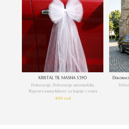
KRISTAL TIL MASNA S390
Dekoraci
Dekoracije
,
Dekoracije automobila
,
Dekor
Napravi sama lukove za kapije i vrata
400
rsd