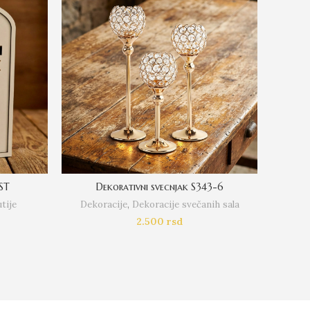
OST
Dekorativni svecnjak S343-6
tije
Dekoracije
,
Dekoracije svečanih sala
Dek
Napra
2.500
rsd