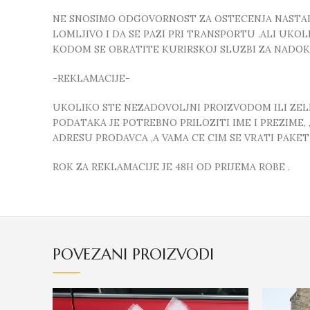
NE SNOSIMO ODGOVORNOST ZA OSTECENJA NASTALA
LOMLJIVO I DA SE PAZI PRI TRANSPORTU .ALI UK
KODOM SE OBRATITE KURIRSKOJ SLUZBI ZA NADO
-REKLAMACIJE-
UKOLIKO STE NEZADOVOLJNI PROIZVODOM ILI ZELIT
PODATAKA JE POTREBNO PRILOZITI IME I PREZIME
ADRESU PRODAVCA ,A VAMA CE CIM SE VRATI PAKE
ROK ZA REKLAMACIJE JE 48H OD PRIJEMA ROBE .
POVEZANI PROIZVODI