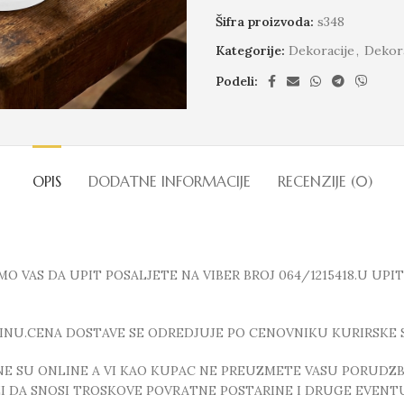
Šifra proizvoda:
s348
Kategorije:
Dekoracije
,
Dekora
Podeli:
OPIS
DODATNE INFORMACIJE
RECENZIJE (0)
 VAS DA UPIT POSALJETE NA VIBER BROJ 064/1215418.U UPI
INU.CENA DOSTAVE SE ODREDJUJE PO CENOVNIKU KURIRSKE 
E SU ONLINE A VI KAO KUPAC NE PREUZMETE VASU PORUDZBI
ZI DA SNOSI TROSKOVE POVRATNE POSTARINE I DRUGE EVEN