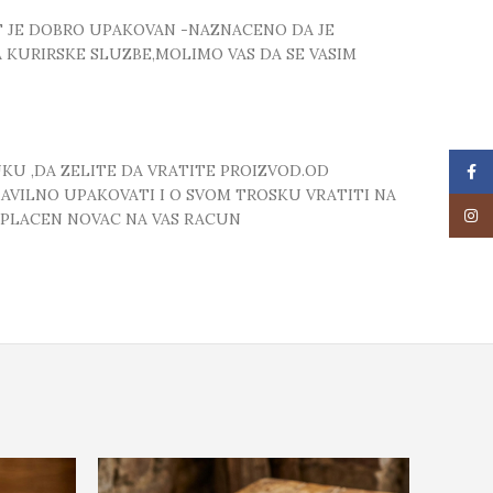
T JE DOBRO UPAKOVAN -NAZNACENO DA JE
 KURIRSKE SLUZBE,MOLIMO VAS DA SE VASIM
UKU ,DA ZELITE DA VRATITE PROIZVOD.OD
Face
RAVILNO UPAKOVATI I O SVOM TROSKU VRATITI NA
Insta
 UPLACEN NOVAC NA VAS RACUN