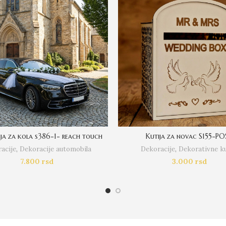
ja za kola s386-1- reach touch
Kutija za novac S155-P
acije
,
Dekoracije automobila
Dekoracije
,
Dekorativne ku
7.800
rsd
3.000
rsd