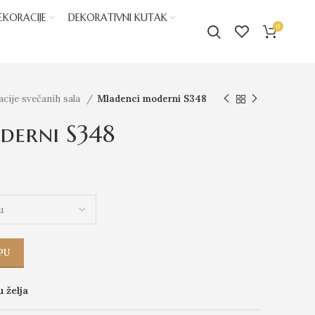
EKORACIJE
DEKORATIVNI KUTAK
0
cije svečanih sala
Mladenci moderni S348
derni S348
PU
u želja