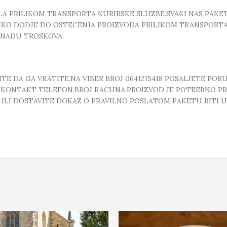
 PRILIKOM TRANSPORTA KURIRSKE SLUZBE.SVAKI NAS PAKE
OLIKO DODJE DO OSTECENJA PROIZVODA PRILIKOM TRANSPORTA
KNADU TROSKOVA.
E DA GA VRATITE,NA VIBER BROJ 0641215418 POSALJETE POR
, ,KONTAKT TELEFON,BROJ RACUNA.PROIZVOD JE POTREBNO P
T ILI DOSTAVITE DOKAZ O PRAVILNO POSLATOM PAKETU BITI