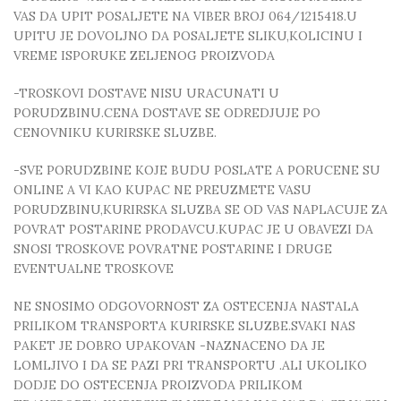
VAS DA UPIT POSALJETE NA VIBER BROJ 064/1215418.U
UPITU JE DOVOLJNO DA POSALJETE SLIKU,KOLICINU I
VREME ISPORUKE ZELJENOG PROIZVODA
-TROSKOVI DOSTAVE NISU URACUNATI U
PORUDZBINU.CENA DOSTAVE SE ODREDJUJE PO
CENOVNIKU KURIRSKE SLUZBE.
-SVE PORUDZBINE KOJE BUDU POSLATE A PORUCENE SU
ONLINE A VI KAO KUPAC NE PREUZMETE VASU
PORUDZBINU,KURIRSKA SLUZBA SE OD VAS NAPLACUJE ZA
POVRAT POSTARINE PRODAVCU.KUPAC JE U OBAVEZI DA
SNOSI TROSKOVE POVRATNE POSTARINE I DRUGE
EVENTUALNE TROSKOVE
NE SNOSIMO ODGOVORNOST ZA OSTECENJA NASTALA
PRILIKOM TRANSPORTA KURIRSKE SLUZBE.SVAKI NAS
PAKET JE DOBRO UPAKOVAN -NAZNACENO DA JE
LOMLJIVO I DA SE PAZI PRI TRANSPORTU .ALI UKOLIKO
DODJE DO OSTECENJA PROIZVODA PRILIKOM