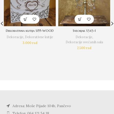
Dekorativna kutija S155-WOOD
Svecnjak S343-1
Dekoracije
,
Dekorativne kutije
Dekoracije
,
Dekoracije svečanih sala
3.000
rsd
2.500
rsd
Adresa: Moše Pijade 104b, Pančevo
Telefon: 064 121 54 18