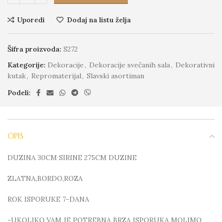
Uporedi
Dodaj na listu želja
Šifra proizvoda:
S272
Kategorije:
Dekoracije
,
Dekoracije svečanih sala
,
Dekorativni
kutak
,
Repromaterijal
,
Slavski asortiman
Podeli:
OPIS
DUZINA 30CM SIRINE 275CM DUZINE
ZLATNA,BORDO,ROZA
ROK ISPORUKE 7-DANA
-UKOLIKO VAM JE POTREBNA BRZA ISPORUKA MOLIMO