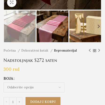
Click to enlarge
Početna
Dekorativni kutak
Repromaterijal
Nadstoljnjak S272 saten
300
rsd
BOJA
DODAJ U KORPU