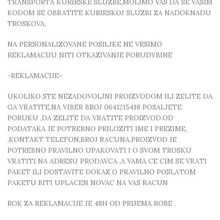
TRANSPORTA KURIRSKE SLUZBE,MOLIMO VAS DA SE VASIM
KODOM SE OBRATITE KURIRSKOJ SLUZBI ZA NADOKNADU
TROSKOVA.
NA PERSONALIZOVANE POSILJKE NE VRSIMO
REKLAMACIJU NITI OTKAZIVANJE PORUDYBINE
-REKLAMACIJE-
UKOLIKO STE NEZADOVOLJNI PROIZVODOM ILI ZELITE DA
GA VRATITE,NA VIBER BROJ 0641215418 POSALJETE
PORUKU ,DA ZELITE DA VRATITE PROIZVOD.OD
PODATAKA JE POTREBNO PRILOZITI IME I PREZIME,
,KONTAKT TELEFON,BROJ RACUNA.PROIZVOD JE
POTREBNO PRAVILNO UPAKOVATI I O SVOM TROSKU
VRATITI NA ADRESU PRODAVCA ,A VAMA CE CIM SE VRATI
PAKET ILI DOSTAVITE DOKAZ O PRAVILNO POSLATOM
PAKETU BITI UPLACEN NOVAC NA VAS RACUN
ROK ZA REKLAMACIJE JE 48H OD PRIJEMA ROBE .