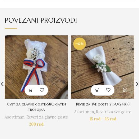
POVEZANI PROIZVODI
-42%
Cvet za glavne goste-S80-saten
Rever za sve goste S130(S497)
trobojka
Asortiman
,
Reveri za sve goste
Asortiman
,
Reveri za glavne goste
15
rsd
–
26
rsd
200
rsd