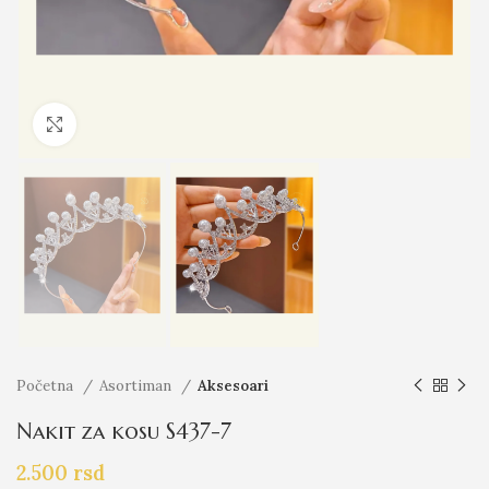
Click to enlarge
Početna
Asortiman
Aksesoari
Nakit za kosu S437-7
2.500
rsd