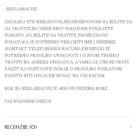
-REKLAMACIJE-
UKOLIKO STE NEZADOVOLJNI PROIZVODOM ILI ZELITE DA
GA VRATITE,NA VIBER BROJ 0641215418 POSALJETE
PORUKU ,DA ZELITE DA VRATITE PROIZVOD.OD
PODATAKA JE POTREBNO PRILOZITI IME I PREZIME,
,KONTAKT TELEFON,BROJ RACUNA.PROIZVOD JE
POTREBNO PRAVILNO UPAKOVATI I O SVOM TROSKU
VRATITI NA ADRESU PRODAVCA ,A VAMA CE CIM SE VRATI
PAKET ILI DOSTAVITE DOKAZ O PRAVILNO POSLATOM
PAKETU BITI UPLACEN NOVAC NA VAS RACUN
ROK ZA REKLAMACIJE JE 48H OD PRIJEMA ROBE .
VAS SVADBENI DEKOR
RECENZIJE (0)