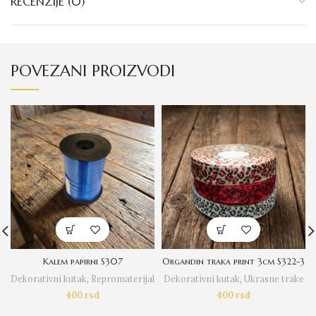
RECENZIJE (0)
POVEZANI PROIZVODI
Kalem papirni S307
Organdin traka print 3cm S322-3
Dekorativni kutak
,
Repromaterijal
Dekorativni kutak
,
Ukrasne trake
400
rsd
400
rsd