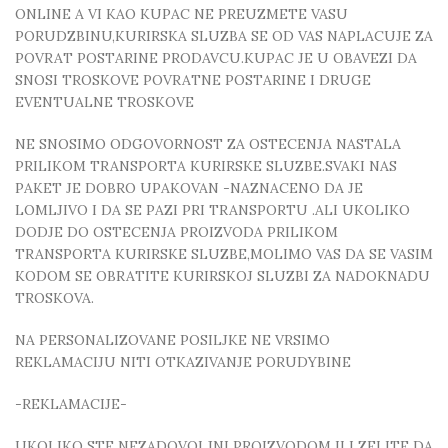
ONLINE A VI KAO KUPAC NE PREUZMETE VASU
PORUDZBINU,KURIRSKA SLUZBA SE OD VAS NAPLACUJE ZA
POVRAT POSTARINE PRODAVCU.KUPAC JE U OBAVEZI DA
SNOSI TROSKOVE POVRATNE POSTARINE I DRUGE
EVENTUALNE TROSKOVE
NE SNOSIMO ODGOVORNOST ZA OSTECENJA NASTALA
PRILIKOM TRANSPORTA KURIRSKE SLUZBE.SVAKI NAS
PAKET JE DOBRO UPAKOVAN -NAZNACENO DA JE
LOMLJIVO I DA SE PAZI PRI TRANSPORTU .ALI UKOLIKO
DODJE DO OSTECENJA PROIZVODA PRILIKOM
TRANSPORTA KURIRSKE SLUZBE,MOLIMO VAS DA SE VASIM
KODOM SE OBRATITE KURIRSKOJ SLUZBI ZA NADOKNADU
TROSKOVA.
NA PERSONALIZOVANE POSILJKE NE VRSIMO
REKLAMACIJU NITI OTKAZIVANJE PORUDYBINE
-REKLAMACIJE-
UKOLIKO STE NEZADOVOLJNI PROIZVODOM ILI ZELITE DA