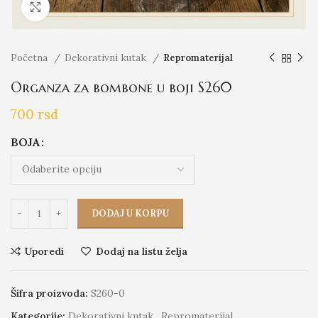
Click to enlarge
Početna
Dekorativni kutak
Repromaterijal
Organza za bombone u boji S260
700
rsd
BOJA
DODAJ U KORPU
Uporedi
Dodaj na listu želja
Šifra proizvoda:
S260-0
Kategorije:
Dekorativni kutak
,
Repromaterijal