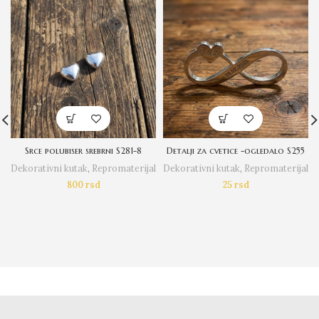
Srce polubiser srebrni S281-8
Detalji za cvetice -ogledalo S255
Dekorativni kutak
,
Repromaterijal
Dekorativni kutak
,
Repromaterijal
800
rsd
25
rsd