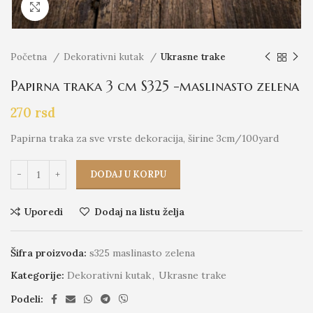
Click to enlarge
Početna
Dekorativni kutak
Ukrasne trake
Papirna traka 3 cm S325 -maslinasto zelena
270
rsd
Papirna traka za sve vrste dekoracija, širine 3cm/100yard
DODAJ U KORPU
Uporedi
Dodaj na listu želja
Šifra proizvoda:
s325 maslinasto zelena
Kategorije:
Dekorativni kutak
,
Ukrasne trake
Podeli: