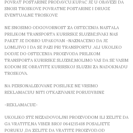
POVRAT POSTARINE PRODAVCU.KUPAC JE U OBAVEZI DA
SNOSI TROSKOVE POVRATNE POSTARINE I DRUGE
EVENTUALNE TROSKOVE
NE SNOSIMO ODGOVORNOST ZA OSTECENJA NASTALA
PRILIKOM TRANSPORTA KURIRSKE SLUZBE.SVAKI NAS
PAKET JE DOBRO UPAKOVAN -NAZNACENO DA JE
LOMLJIVO I DA SE PAZI PRI TRANSPORTU .ALI UKOLIKO
DODJE DO OSTECENJA PROIZVODA PRILIKOM
TRANSPORTA KURIRSKE SLUZBE,MOLIMO VAS DA SE VASIM
KODOM SE OBRATITE KURIRSKOJ SLUZBI ZA NADOKNADU
TROSKOVA.
NA PERSONALIZOVANE POSILJKE NE VRSIMO
REKLAMACIJU NITI OTKAZIVANJE PORUDYBINE
-REKLAMACIJE-
UKOLIKO STE NEZADOVOLJNI PROIZVODOM ILI ZELITE DA
GA VRATITE,NA VIBER BROJ 0641215418 POSALJETE
PORUKU ,DA ZELITE DA VRATITE PROIZVOD.OD