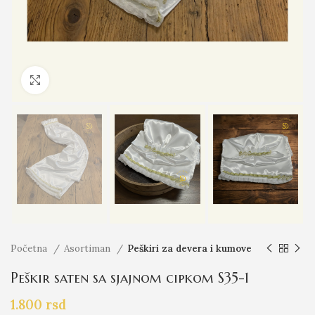
Click to enlarge
Početna
Asortiman
Peškiri za devera i kumove
Peškir saten sa sjajnom cipkom S35-1
1.800
rsd