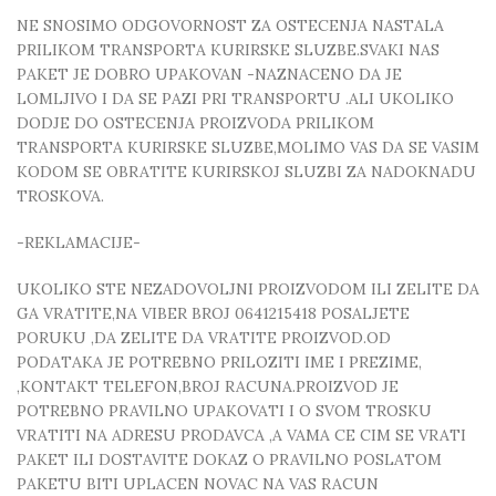
NE SNOSIMO ODGOVORNOST ZA OSTECENJA NASTALA
PRILIKOM TRANSPORTA KURIRSKE SLUZBE.SVAKI NAS
PAKET JE DOBRO UPAKOVAN -NAZNACENO DA JE
LOMLJIVO I DA SE PAZI PRI TRANSPORTU .ALI UKOLIKO
DODJE DO OSTECENJA PROIZVODA PRILIKOM
TRANSPORTA KURIRSKE SLUZBE,MOLIMO VAS DA SE VASIM
KODOM SE OBRATITE KURIRSKOJ SLUZBI ZA NADOKNADU
TROSKOVA.
-REKLAMACIJE-
UKOLIKO STE NEZADOVOLJNI PROIZVODOM ILI ZELITE DA
GA VRATITE,NA VIBER BROJ 0641215418 POSALJETE
PORUKU ,DA ZELITE DA VRATITE PROIZVOD.OD
PODATAKA JE POTREBNO PRILOZITI IME I PREZIME,
,KONTAKT TELEFON,BROJ RACUNA.PROIZVOD JE
POTREBNO PRAVILNO UPAKOVATI I O SVOM TROSKU
VRATITI NA ADRESU PRODAVCA ,A VAMA CE CIM SE VRATI
PAKET ILI DOSTAVITE DOKAZ O PRAVILNO POSLATOM
PAKETU BITI UPLACEN NOVAC NA VAS RACUN