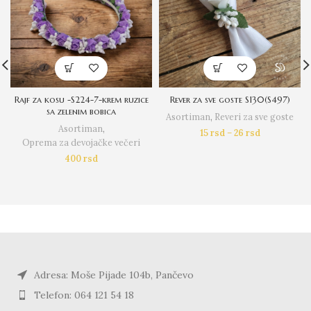
Rajf za kosu -S224-7-krem ruzice
Rever za sve goste S130(S497)
sa zelenim bobica
Asortiman
,
Reveri za sve goste
Asortiman
,
15
rsd
–
26
rsd
Oprema za devojačke večeri
400
rsd
Adresa: Moše Pijade 104b, Pančevo
Telefon: 064 121 54 18