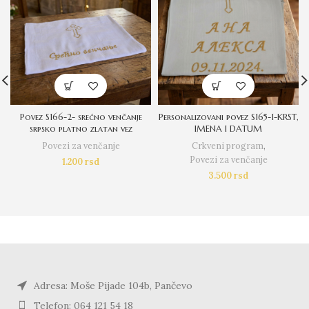
Povez S166-2- srećno venčanje
Personalizovani povez S165-1-KRST,
srpsko platno zlatan vez
IMENA I DATUM
Povezi za venčanje
Crkveni program
,
Povezi za venčanje
1.200
rsd
3.500
rsd
Adresa: Moše Pijade 104b, Pančevo
Telefon: 064 121 54 18