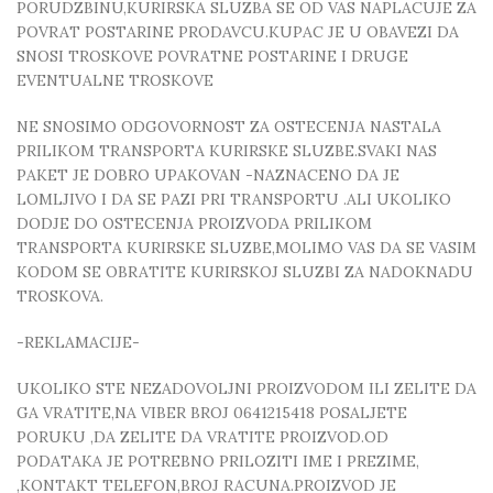
PORUDZBINU,KURIRSKA SLUZBA SE OD VAS NAPLACUJE ZA
POVRAT POSTARINE PRODAVCU.KUPAC JE U OBAVEZI DA
SNOSI TROSKOVE POVRATNE POSTARINE I DRUGE
EVENTUALNE TROSKOVE
NE SNOSIMO ODGOVORNOST ZA OSTECENJA NASTALA
PRILIKOM TRANSPORTA KURIRSKE SLUZBE.SVAKI NAS
PAKET JE DOBRO UPAKOVAN -NAZNACENO DA JE
LOMLJIVO I DA SE PAZI PRI TRANSPORTU .ALI UKOLIKO
DODJE DO OSTECENJA PROIZVODA PRILIKOM
TRANSPORTA KURIRSKE SLUZBE,MOLIMO VAS DA SE VASIM
KODOM SE OBRATITE KURIRSKOJ SLUZBI ZA NADOKNADU
TROSKOVA.
-REKLAMACIJE-
UKOLIKO STE NEZADOVOLJNI PROIZVODOM ILI ZELITE DA
GA VRATITE,NA VIBER BROJ 0641215418 POSALJETE
PORUKU ,DA ZELITE DA VRATITE PROIZVOD.OD
PODATAKA JE POTREBNO PRILOZITI IME I PREZIME,
,KONTAKT TELEFON,BROJ RACUNA.PROIZVOD JE