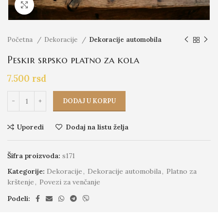
Click to enlarge
Početna
Dekoracije
Dekoracije automobila
Peskir srpsko platno za kola
7.500
rsd
DODAJ U KORPU
Uporedi
Dodaj na listu želja
Šifra proizvoda:
s171
Kategorije:
Dekoracije
,
Dekoracije automobila
,
Platno za
krštenje
,
Povezi za venčanje
Podeli: