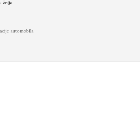
u želja
cije automobila