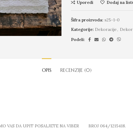
Uporedi
Dodaj na list
Šifra proizvoda:
s25-1-0
Kategorije:
Dekoracije
,
Dekora
Podeli:
OPIS
RECENZIJE (0)
MO VAS DA UPIT POSALJETE NA VIBER BROJ 064/1215418.