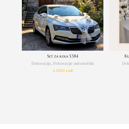
Set za kola S384
Ku
Dekoracije
,
Dekoracije automobila
Dek
5.000
rsd