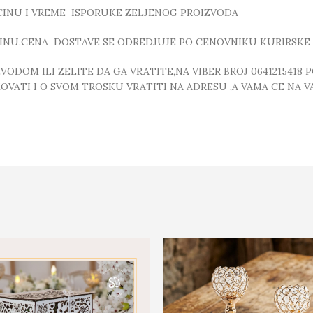
ICINU I VREME ISPORUKE ZELJENOG PROIZVODA
INU.CENA DOSTAVE SE ODREDJUJE PO CENOVNIKU KURIRSKE 
DOM ILI ZELITE DA GA VRATITE,NA VIBER BROJ 0641215418 
VATI I O SVOM TROSKU VRATITI NA ADRESU ,A VAMA CE NA VA