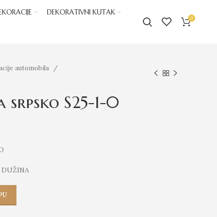
EKORACIJE
DEKORATIVNI KUTAK
0
acije automobila
a srpsko S25-1-0
NO
M DUŽINA
PU