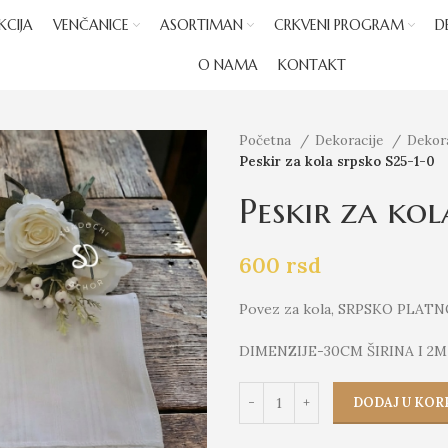
KCIJA
VENČANICE
ASORTIMAN
CRKVENI PROGRAM
D
O NAMA
KONTAKT
Početna
Dekoracije
Dekor
Peskir za kola srpsko S25-1-0
Peskir za kol
600
rsd
Povez za kola, SRPSKO PLAT
DIMENZIJE-30CM ŠIRINA I 2
DODAJ U KOR