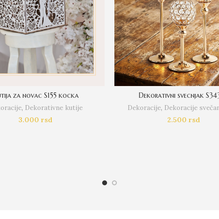
tija za novac S155 kocka
Dekorativni svecnjak S34
oracije
,
Dekorativne kutije
Dekoracije
,
Dekoracije svečan
3.000
rsd
2.500
rsd