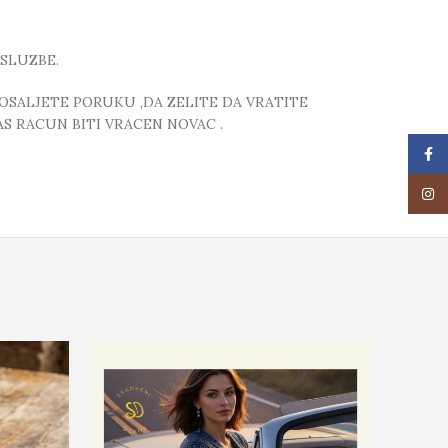
SLUZBE.
POSALJETE PORUKU ,DA ZELITE DA VRATITE
S RACUN BITI VRACEN NOVAC .
Face
Insta