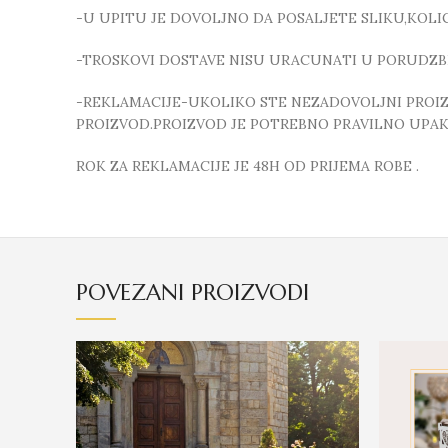
-U UPITU JE DOVOLJNO DA POSALJETE SLIKU,KOL
-TROSKOVI DOSTAVE NISU URACUNATI U PORUDZB
-REKLAMACIJE-UKOLIKO STE NEZADOVOLJNI PROIZVO
PROIZVOD.PROIZVOD JE POTREBNO PRAVILNO UPAKO
ROK ZA REKLAMACIJE JE 48H OD PRIJEMA ROBE .
POVEZANI PROIZVODI