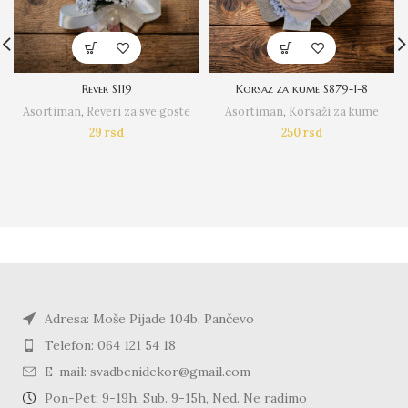
Rever S119
Korsaz za kume S879-1-8
Asortiman
,
Reveri za sve goste
Asortiman
,
Korsaži za kume
29
rsd
250
rsd
Adresa: Moše Pijade 104b, Pančevo
Telefon: 064 121 54 18
E-mail: svadbenidekor@gmail.com
Pon-Pet: 9-19h, Sub. 9-15h, Ned. Ne radimo