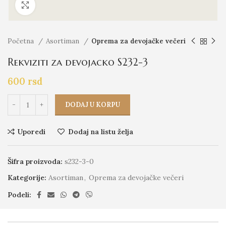
Click to enlarge
Početna
Asortiman
Oprema za devojačke večeri
Rekviziti za devojacko S232-3
600
rsd
DODAJ U KORPU
Uporedi
Dodaj na listu želja
Šifra proizvoda:
s232-3-0
Kategorije:
Asortiman
,
Oprema za devojačke večeri
Podeli: