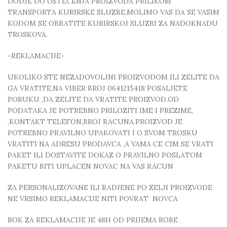
DODJE DO OSTECENJA PROIZVODA PRILIKOM
TRANSPORTA KURIRSKE SLUZBE,MOLIMO VAS DA SE VASIM
KODOM SE OBRATITE KURIRSKOJ SLUZBI ZA NADOKNADU
TROSKOVA.
-REKLAMACIJE-
UKOLIKO STE NEZADOVOLJNI PROIZVODOM ILI ZELITE DA
GA VRATITE,NA VIBER BROJ 0641215418 POSALJETE
PORUKU ,DA ZELITE DA VRATITE PROIZVOD.OD
PODATAKA JE POTREBNO PRILOZITI IME I PREZIME,
,KONTAKT TELEFON,BROJ RACUNA.PROIZVOD JE
POTREBNO PRAVILNO UPAKOVATI I O SVOM TROSKU
VRATITI NA ADRESU PRODAVCA ,A VAMA CE CIM SE VRATI
PAKET ILI DOSTAVITE DOKAZ O PRAVILNO POSLATOM
PAKETU BITI UPLACEN NOVAC NA VAS RACUN
ZA PERSONALIZOVANE ILI RADJENE PO ZELJI PROIZVODE
NE VRSIMO REKLAMACIJE NITI POVRAT NOVCA
ROK ZA REKLAMACIJE JE 48H OD PRIJEMA ROBE .