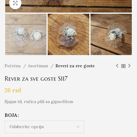
Click to enlarge
Početna
Asortiman
Reveri za sve goste
Rever za sve goste S117
26
rsd
Sjajan til, ružica pliš sa gipsofilom
BOJA