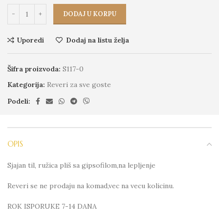
DODAJ U KORPU
Uporedi
Dodaj na listu želja
Šifra proizvoda:
S117-0
Kategorija:
Reveri za sve goste
Podeli:
OPIS
Sjajan til, ružica pliš sa gipsofilom,na lepljenje
Reveri se ne prodaju na komad,vec na vecu kolicinu.
ROK ISPORUKE 7-14 DANA