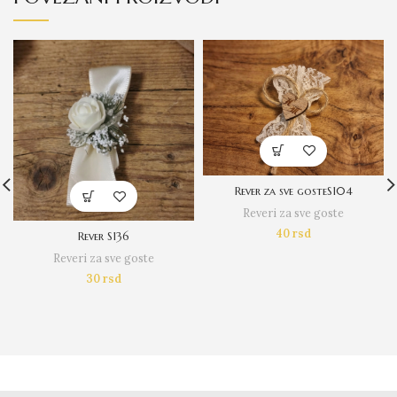
Rever za sve gosteS104
Reveri za sve goste
40
rsd
Rever S136
Reveri za sve goste
30
rsd