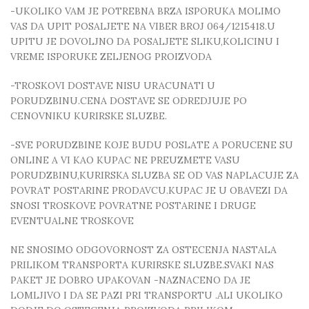
-UKOLIKO VAM JE POTREBNA BRZA ISPORUKA MOLIMO
VAS DA UPIT POSALJETE NA VIBER BROJ 064/1215418.U
UPITU JE DOVOLJNO DA POSALJETE SLIKU,KOLICINU I
VREME ISPORUKE ZELJENOG PROIZVODA
-TROSKOVI DOSTAVE NISU URACUNATI U
PORUDZBINU.CENA DOSTAVE SE ODREDJUJE PO
CENOVNIKU KURIRSKE SLUZBE.
-SVE PORUDZBINE KOJE BUDU POSLATE A PORUCENE SU
ONLINE A VI KAO KUPAC NE PREUZMETE VASU
PORUDZBINU,KURIRSKA SLUZBA SE OD VAS NAPLACUJE ZA
POVRAT POSTARINE PRODAVCU.KUPAC JE U OBAVEZI DA
SNOSI TROSKOVE POVRATNE POSTARINE I DRUGE
EVENTUALNE TROSKOVE
NE SNOSIMO ODGOVORNOST ZA OSTECENJA NASTALA
PRILIKOM TRANSPORTA KURIRSKE SLUZBE.SVAKI NAS
PAKET JE DOBRO UPAKOVAN -NAZNACENO DA JE
LOMLJIVO I DA SE PAZI PRI TRANSPORTU .ALI UKOLIKO