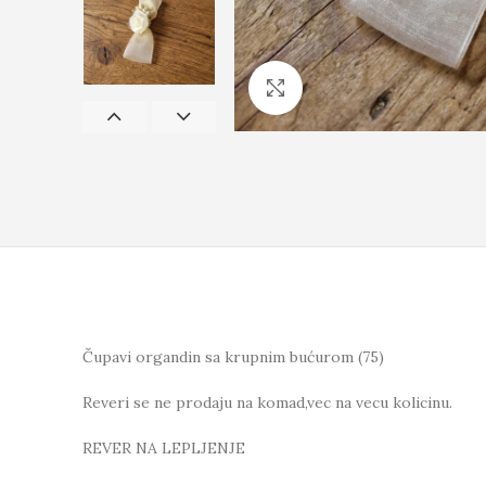
Click to enlarge
Čupavi organdin sa krupnim bućurom (75)
Reveri se ne prodaju na komad,vec na vecu kolicinu.
REVER NA LEPLJENJE