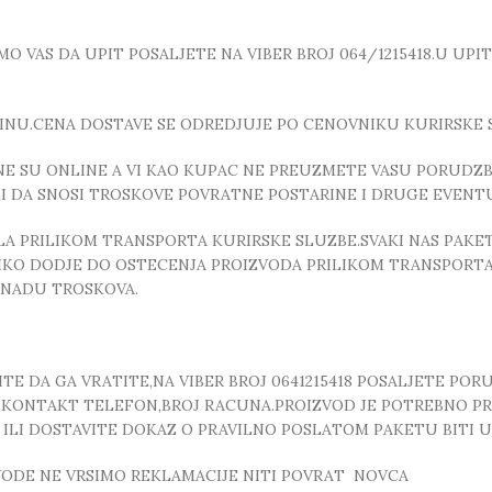
 VAS DA UPIT POSALJETE NA VIBER BROJ 064/1215418.U UPI
INU.CENA DOSTAVE SE ODREDJUJE PO CENOVNIKU KURIRSKE 
E SU ONLINE A VI KAO KUPAC NE PREUZMETE VASU PORUDZBI
ZI DA SNOSI TROSKOVE POVRATNE POSTARINE I DRUGE EVEN
 PRILIKOM TRANSPORTA KURIRSKE SLUZBE.SVAKI NAS PAKE
OLIKO DODJE DO OSTECENJA PROIZVODA PRILIKOM TRANSPORTA
KNADU TROSKOVA.
E DA GA VRATITE,NA VIBER BROJ 0641215418 POSALJETE POR
, ,KONTAKT TELEFON,BROJ RACUNA.PROIZVOD JE POTREBNO P
T ILI DOSTAVITE DOKAZ O PRAVILNO POSLATOM PAKETU BITI
ZVODE NE VRSIMO REKLAMACIJE NITI POVRAT NOVCA