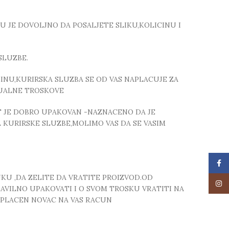
TU JE DOVOLJNO DA POSALJETE SLIKU,KOLICINU I
SLUZBE.
NU,KURIRSKA SLUZBA SE OD VAS NAPLACUJE ZA
TUALNE TROSKOVE
T JE DOBRO UPAKOVAN -NAZNACENO DA JE
 KURIRSKE SLUZBE,MOLIMO VAS DA SE VASIM
Face
UKU ,DA ZELITE DA VRATITE PROIZVOD.OD
Insta
RAVILNO UPAKOVATI I O SVOM TROSKU VRATITI NA
 UPLACEN NOVAC NA VAS RACUN