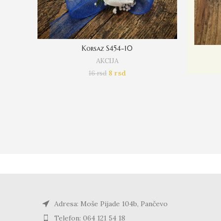
Korsaz S454-10
AKCIJA
8
rsd
16
rsd
Adresa: Moše Pijade 104b, Pančevo
Telefon: 064 121 54 18