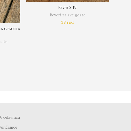
Rever S119
Reveri za sve goste
38
rsd
a gipsofila
oste
Rever
A
Prodavnica
Venčanice