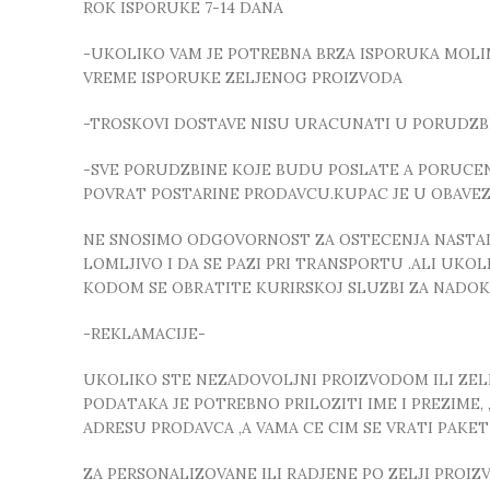
ROK ISPORUKE 7-14 DANA
-UKOLIKO VAM JE POTREBNA BRZA ISPORUKA MOLIMO
VREME ISPORUKE ZELJENOG PROIZVODA
-TROSKOVI DOSTAVE NISU URACUNATI U PORUDZB
-SVE PORUDZBINE KOJE BUDU POSLATE A PORUCEN
POVRAT POSTARINE PRODAVCU.KUPAC JE U OBAVE
NE SNOSIMO ODGOVORNOST ZA OSTECENJA NASTALA
LOMLJIVO I DA SE PAZI PRI TRANSPORTU .ALI UK
KODOM SE OBRATITE KURIRSKOJ SLUZBI ZA NADO
-REKLAMACIJE-
UKOLIKO STE NEZADOVOLJNI PROIZVODOM ILI ZELIT
PODATAKA JE POTREBNO PRILOZITI IME I PREZIME
ADRESU PRODAVCA ,A VAMA CE CIM SE VRATI PAKE
ZA PERSONALIZOVANE ILI RADJENE PO ZELJI PROI