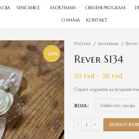
KCIJA
VENČANICE
ASORTIMAN
CRKVENI PROGRAM
D
O NAMA
KONTAKT
Početna
Asortiman
Reveri
-20%
Rever S134
20
rsd
–
26
rsd
Čupavi organdin sa krupnim bu
BOJA
DODAJ U KOR