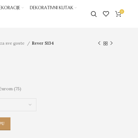
EKORACIJE
DEKORATIVNI KUTAK
0
 za sve goste
Rever S134
ćurom (75)
PU