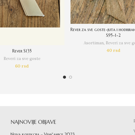
Rever za sve goste-juta i hodriran
S95-1-2
Asortiman
,
Reveri za sve g
40
rsd
Rever S135
Reveri za sve goste
60
rsd
NAJNOVIJE OBJAVE
Nova kolekcija – Venčanice 2023