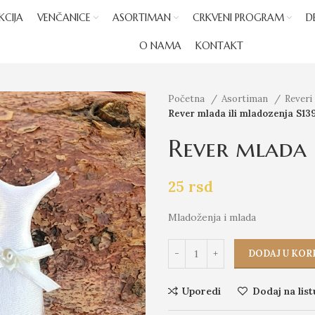
KCIJA
VENČANICE
ASORTIMAN
CRKVENI PROGRAM
D
O NAMA
KONTAKT
Početna
Asortiman
Reveri
Rever mlada ili mladozenja S13
Rever mlada 
25
rsd
Mladoženja i mlada
DODAJ U KOR
Uporedi
Dodaj na list