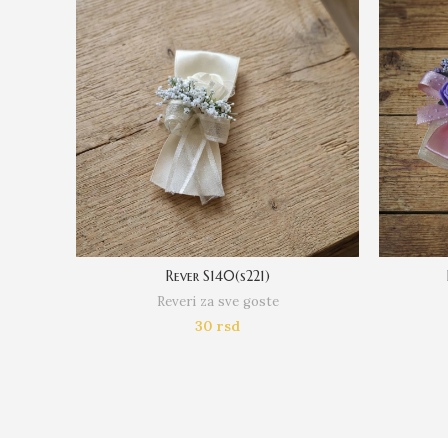
Rever S140(s221)
Reveri za sve goste
30
rsd