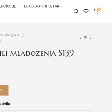
EKORACIJE
DEKORATIVNI KUTAK
0
 za sve goste
9
ili mladozenja S139
PU
u želja