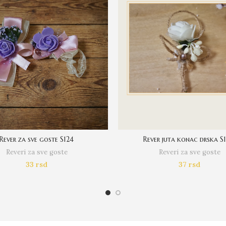
Rever za sve goste S124
Rever juta konac drska S
Reveri za sve goste
Reveri za sve goste
33
rsd
37
rsd