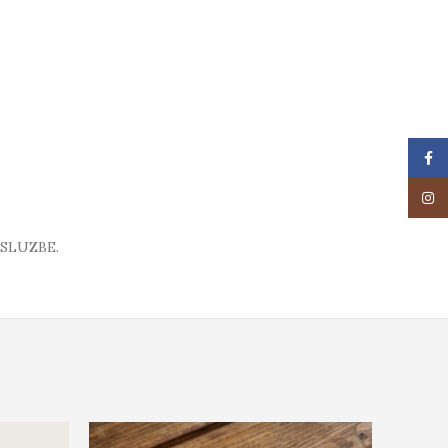
Face
Insta
SLUZBE.