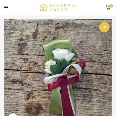
0
-70%