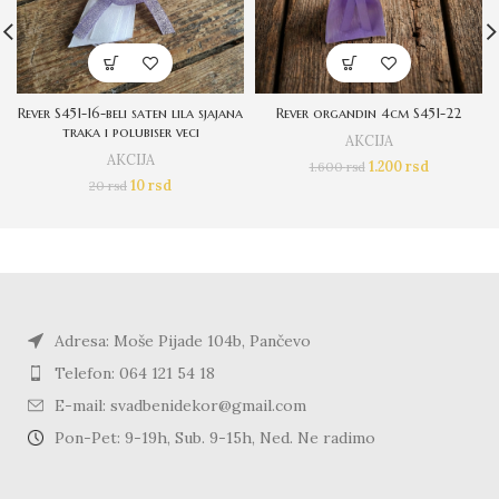
Rever S451-16-beli saten lila sjajana
Rever organdin 4cm S451-22
traka i polubiser veci
AKCIJA
AKCIJA
1.200
rsd
1.600
rsd
10
rsd
20
rsd
Adresa: Moše Pijade 104b, Pančevo
Telefon: 064 121 54 18
E-mail: svadbenidekor@gmail.com
Pon-Pet: 9-19h, Sub. 9-15h, Ned. Ne radimo