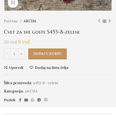
Click to enlarge
Početna
AKCIJA
Cvet za sve goste S453-8-zeleni
6
rsd
20
rsd
DODAJ U KORPU
Uporedi
Dodaj na listu želja
Šifra proizvoda:
s453-8 -zeleni
Kategorija:
AKCIJA
Podeli: