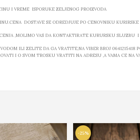
ICINU I VREME ISPORUKE ZELJENOG PROIZVODA
INU.CENA DOSTAVE SE ODREDJUJE PO CENOVNIKU KURIRSKE 
CENJA ,MOLIMO VAS DA KONTAKTIRATE KURURSKU SLUZBU I
DOM ILI ZELITE DA GA VRATITE,NA VIBER BROJ 0641215418 
VATI I O SVOM TROSKU VRATITI NA ADRESU ,A VAMA CE NA VA
-25%