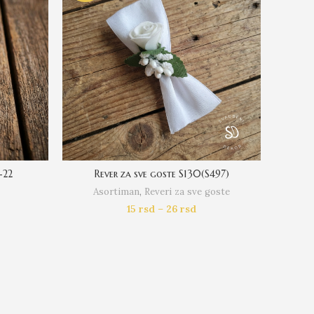
-22
Rever za sve goste S130(S497)
Rever za
Asortiman
,
Reveri za sve goste
A
15
rsd
–
26
rsd