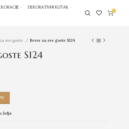
EKORACIJE
DEKORATIVNI KUTAK
0
 za sve goste
Rever za sve goste S124
goste S124
PU
u želja