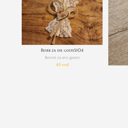
Rever za sve gosteS104
Reveri za sve goste
40
rsd