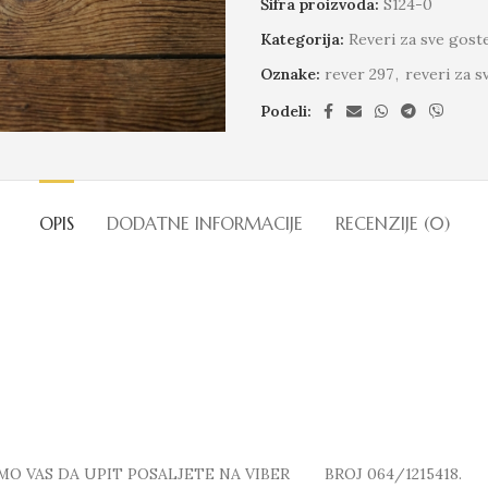
Šifra proizvoda:
S124-0
Kategorija:
Reveri za sve gost
Oznake:
rever 297
,
reveri za s
Podeli:
OPIS
DODATNE INFORMACIJE
RECENZIJE (0)
MO VAS DA UPIT POSALJETE NA VIBER BROJ 064/1215418.