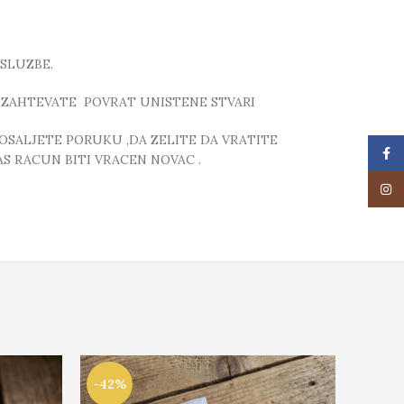
SLUZBE.
 ZAHTEVATE POVRAT UNISTENE STVARI
POSALJETE PORUKU ,DA ZELITE DA VRATITE
Face
S RACUN BITI VRACEN NOVAC .
Insta
-42%