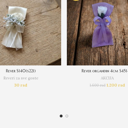
Rever S140(s221)
Rever organdin 4cm S451
Reveri za sve goste
AKCIJA
30
rsd
1.200
rsd
1.600
rsd