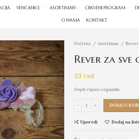
KCIJA
VENČANICE
ASORTIMAN
CRKVENI PROGRAM
D
O NAMA
KONTAKT
Početna
Asortiman
Reveri
Rever za sve 
33
rsd
Dupli čupavi organdin
DODAJ U KOR
Uporedi
Dodaj na list