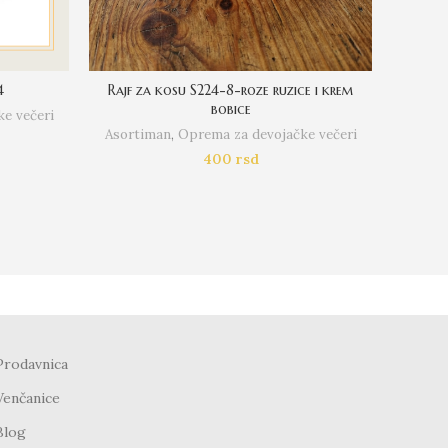
4
Rajf za kosu S224-8-roze ruzice i krem
Rajf za 
bobice
e večeri
Asortiman
,
Oprema za devojačke večeri
Asort
400
rsd
Prodavnica
Venčanice
Blog