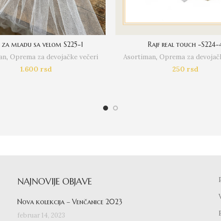
f za mladu sa velom S225-1
Rajf real touch -S224-
an
,
Oprema za devojačke večeri
Asortiman
,
Oprema za devojačk
1.600
rsd
250
rsd
NAJNOVIJE OBJAVE
Nova kolekcija – Venčanice 2023
februar 14, 2023