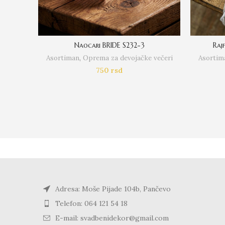
Naocari BRIDE S232-3
Raj
Asortiman
,
Oprema za devojačke večeri
Asortim
750
rsd
Adresa: Moše Pijade 104b, Pančevo
Telefon: 064 121 54 18
E-mail: svadbenidekor@gmail.com