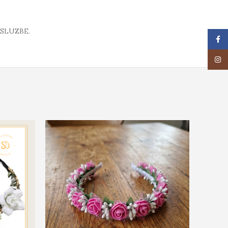
SLUZBE.
Face
Insta