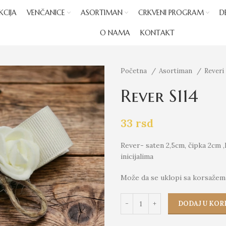
KCIJA
VENČANICE
ASORTIMAN
CRKVENI PROGRAM
D
O NAMA
KONTAKT
Početna
Asortiman
Reveri
Rever S114
33
rsd
Rever- saten 2,5cm, čipka 2cm 
inicijalima
Može da se uklopi sa korsažem
DODAJ U KOR