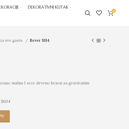
EKORACIJE
DEKORATIVNI KUTAK
0
 za sve goste
Rever S114
,konac mašna I srce drveno braon sa graviranim
 S604
PU