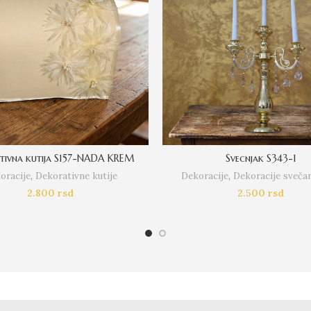
tivna kutija S157-NADA KREM
Svecnjak S343-1
oracije
,
Dekorativne kutije
Dekoracije
,
Dekoracije svečan
2.800
rsd
2.500
rsd