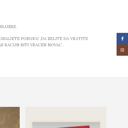
SLUZBE.
Face
POSALJETE PORUKU ,DA ZELITE DA VRATITE
S RACUN BITI VRACEN NOVAC .
Insta