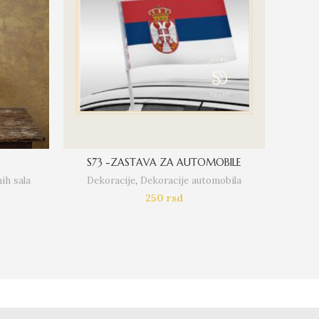
S73 -ZASTAVA ZA AUTOMOBILE
Prste
ih sala
Dekoracije
,
Dekoracije automobila
De
250
rsd