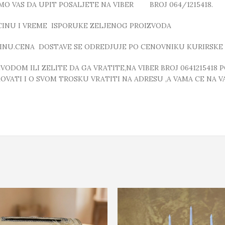
MO VAS DA UPIT POSALJETE NA VIBER BROJ 064/1215418.
ICINU I VREME ISPORUKE ZELJENOG PROIZVODA
INU.CENA DOSTAVE SE ODREDJUJE PO CENOVNIKU KURIRSKE 
DOM ILI ZELITE DA GA VRATITE,NA VIBER BROJ 0641215418 
VATI I O SVOM TROSKU VRATITI NA ADRESU ,A VAMA CE NA VA