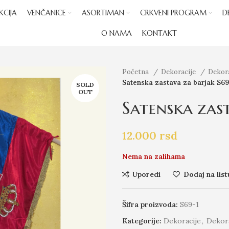
KCIJA
VENČANICE
ASORTIMAN
CRKVENI PROGRAM
D
O NAMA
KONTAKT
Početna
Dekoracije
Dekor
Satenska zastava za barjak S69
SOLD
OUT
Satenska zas
12.000
rsd
Nema na zalihama
Uporedi
Dodaj na list
Šifra proizvoda:
S69-1
Kategorije:
Dekoracije
,
Dekora