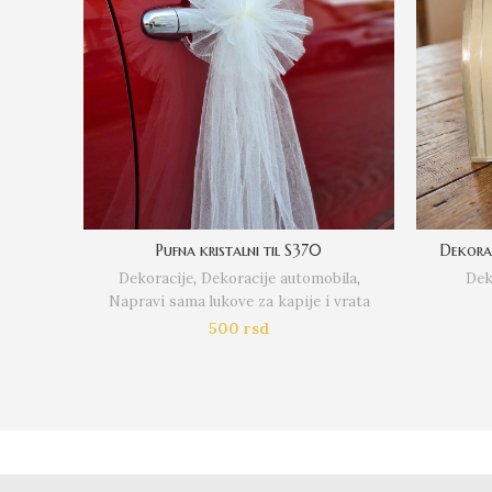
Pufna kristalni til S370
Dekora
Dekoracije
,
Dekoracije automobila
,
Dek
Napravi sama lukove za kapije i vrata
500
rsd