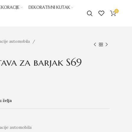
EKORACIJE
DEKORATIVNI KUTAK
0
acije automobila
tava za barjak S69
u želja
cije automobila