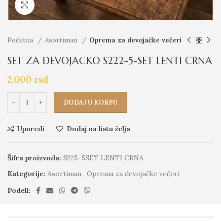
Click to enlarge
Početna
Asortiman
Oprema za devojačke večeri
SET ZA DEVOJACKO S222-5-SET LENTI CRNA
2.000
rsd
DODAJ U KORPU
Uporedi
Dodaj na listu želja
Šifra proizvoda:
S225-5SET LENTI CRNA
Kategorije:
Asortiman
,
Oprema za devojačke večeri
Podeli: