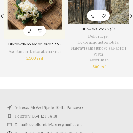
Til masna veca S368
Dekoracije
,
Dekoracije automobila
,
Dekorativno wood srce S22-2
Napravi sama lukove za kapije i
Asortiman
,
Dekorativna srca
vrata
2.500
rsd
,
Asortiman
1.500
rsd
Adresa: Moše Pijade 104b, Pančevo
Telefon: 064 121 54 18
E-mail: svadbenidekor@gmail.com