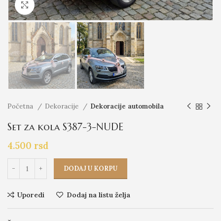
Click to enlarge
Početna
Dekoracije
Dekoracije automobila
Set za kola S387-3-NUDE
4.500
rsd
DODAJ U KORPU
Uporedi
Dodaj na listu želja