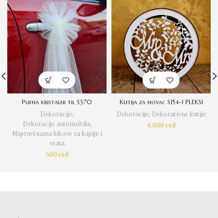
Pufna kristalni til S370
Kutija za novac S154-1 PLEKSI
Dekoracije
,
Dekoracije
,
Dekorativne kutije
Dekoracije automobila
,
4.000
rsd
Napravi sama lukove za kapije i
vrata
500
rsd