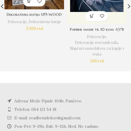
Dekorativna kutija S155-WOOD
Dekoracije
,
Dekorativne kutije
3.000
rsd
Papirne masne til 10 kom -S378
Dekoracije
,
Dekoracije svečanih sala
,
Napravi sama lukove za kapije i
vrata
500
rsd
Adresa: Moše Pijade 104b, Pančevo
Telefon: 064 121 54 18
E-mail: svadbenidekor@gmail.com
Pon-Pet: 9-19h, Sub. 9-15h, Ned. Ne radimo