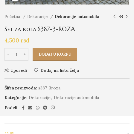
Početna
Dekoracije
Dekoracije automobila
Set za kola S387-3-ROZA
4.500
rsd
DODAJ U KORPU
Uporedi
Dodaj na listu želja
Šifra proizvoda:
s387-3roza
Kategorije:
Dekoracije
,
Dekoracije automobila
Podeli:
OPIS