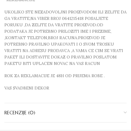
UKOLIKO STE NEZADOVOLJNI PROIZVODOM ILI ZELITE DA
GA VRATITE,NA VIBER BROJ 0641215418 POSALJETE
PORUKU ,DA ZELITE DA VRATITE PROIZVOD.OD
PODATAKA JE POTREBNO PRILOZITI IME I PREZIME,
,KONTAKT TELEFON,BROJ RACUNA.PROIZVOD JE
POTREBNO PRAVILNO UPAKOVATI I O SVOM TROSKU
VRATITI NA ADRESU PRODAVCA ,A VAMA CE CIM SE VRATI
PAKET ILI DOSTAVITE DOKAZ O PRAVILNO POSLATOM
PAKETU BITI UPLACEN NOVAC NA VAS RACUN
ROK ZA REKLAMACIJE JE 48H OD PRIJEMA ROBE .
VAS SVADBENI DEKOR
RECENZIJE (0)