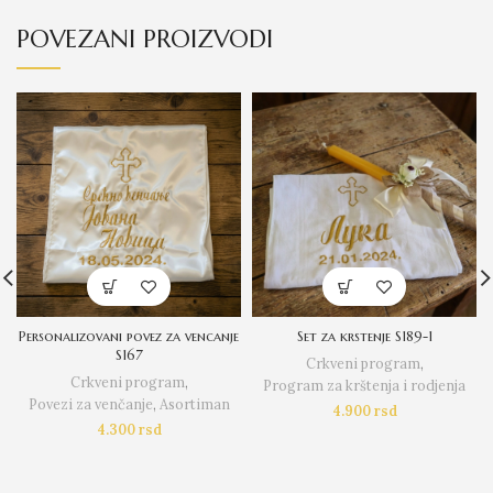
POVEZANI PROIZVODI
Personalizovani povez za vencanje
Set za krstenje S189-1
S167
Crkveni program
,
Crkveni program
,
Program za krštenja i rodjenja
Povezi za venčanje
,
Asortiman
4.900
rsd
4.300
rsd