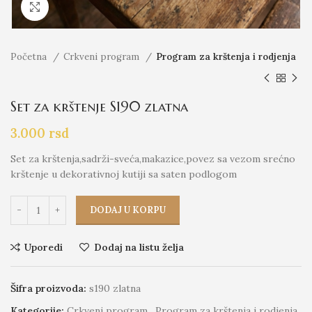
Click to enlarge
Početna
Crkveni program
Program za krštenja i rodjenja
Set za krštenje S190 zlatna
3.000
rsd
Set za krštenja,sadrži-sveća,makazice,povez sa vezom srećno
krštenje u dekorativnoj kutiji sa saten podlogom
DODAJ U KORPU
Uporedi
Dodaj na listu želja
Šifra proizvoda:
s190 zlatna
Kategorije:
Crkveni program
,
Program za krštenja i rodjenja