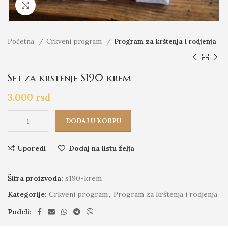
Click to enlarge
Početna
Crkveni program
Program za krštenja i rodjenja
Set za krstenje S190 krem
3.000
rsd
DODAJ U KORPU
Uporedi
Dodaj na listu želja
Šifra proizvoda:
s190-krem
Kategorije:
Crkveni program
,
Program za krštenja i rodjenja
Podeli: