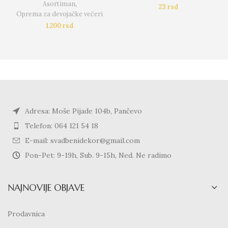
Asortiman
,
23
rsd
Oprema za devojačke večeri
1.200
rsd
Adresa: Moše Pijade 104b, Pančevo
Telefon: 064 121 54 18
E-mail: svadbenidekor@gmail.com
Pon-Pet: 9-19h, Sub. 9-15h, Ned. Ne radimo
NAJNOVIJE OBJAVE
Prodavnica