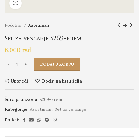
Click to enlarge
Početna
Asortiman
Set za vencanje S269-krem
6.000
rsd
DODAJ U KORPU
Uporedi
Dodaj na listu želja
Šifra proizvoda:
s269-krem
Kategorije:
Asortiman
,
Set za vencanje
Podeli: