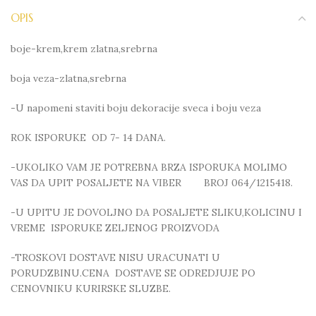
OPIS
boje-krem,krem zlatna,srebrna
boja veza-zlatna,srebrna
-U napomeni staviti boju dekoracije sveca i boju veza
ROK ISPORUKE OD 7- 14 DANA.
-UKOLIKO VAM JE POTREBNA BRZA ISPORUKA MOLIMO
VAS DA UPIT POSALJETE NA VIBER BROJ 064/1215418.
-U UPITU JE DOVOLJNO DA POSALJETE SLIKU,KOLICINU I
VREME ISPORUKE ZELJENOG PROIZVODA
-TROSKOVI DOSTAVE NISU URACUNATI U
PORUDZBINU.CENA DOSTAVE SE ODREDJUJE PO
CENOVNIKU KURIRSKE SLUZBE.