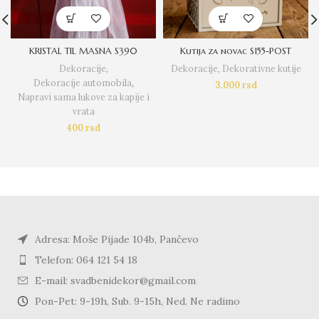
KRISTAL TIL MASNA S390
Kutija za novac S155-POST
Dekoracije
,
Dekoracije
,
Dekorativne kutije
Dekoracije automobila
,
3.000
rsd
Napravi sama lukove za kapije i
vrata
400
rsd
Adresa: Moše Pijade 104b, Pančevo
Telefon: 064 121 54 18
E-mail: svadbenidekor@gmail.com
Pon-Pet: 9-19h, Sub. 9-15h, Ned. Ne radimo