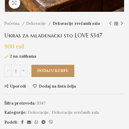
Click to enlarge
Početna
Dekoracije
Dekoracije svečanih sala
Ukras za mladenacki sto LOVE S347
900
rsd
2 na zalihama
DODAJ U KORPU
Uporedi
Dodaj na listu želja
Šifra proizvoda:
S347
Kategorije:
Dekoracije
,
Dekoracije svečanih sala
Podeli: