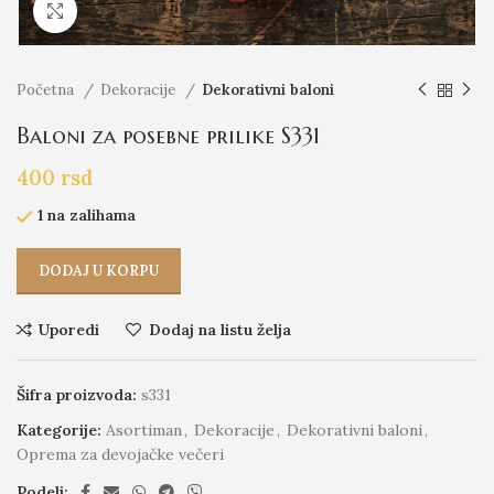
Click to enlarge
Početna
Dekoracije
Dekorativni baloni
Baloni za posebne prilike S331
400
rsd
1 na zalihama
DODAJ U KORPU
Uporedi
Dodaj na listu želja
Šifra proizvoda:
s331
Kategorije:
Asortiman
,
Dekoracije
,
Dekorativni baloni
,
Oprema za devojačke večeri
Podeli: