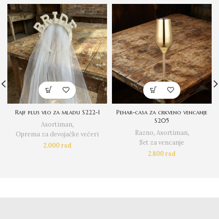
Rajf plus veo za mladu S222-1
Pehar-casa za crkveno vencanje
S205
Asortiman
,
Razno
,
Asortiman
,
Oprema za devojačke večeri
Set za vencanje
2.000
rsd
2.800
rsd