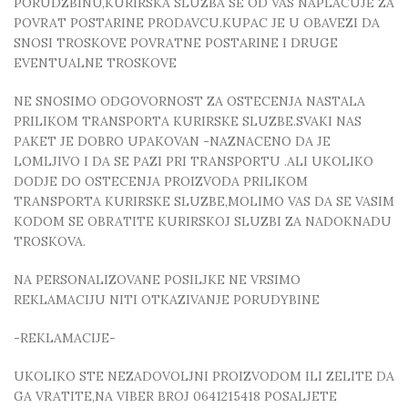
PORUDZBINU,KURIRSKA SLUZBA SE OD VAS NAPLACUJE ZA
POVRAT POSTARINE PRODAVCU.KUPAC JE U OBAVEZI DA
SNOSI TROSKOVE POVRATNE POSTARINE I DRUGE
EVENTUALNE TROSKOVE
NE SNOSIMO ODGOVORNOST ZA OSTECENJA NASTALA
PRILIKOM TRANSPORTA KURIRSKE SLUZBE.SVAKI NAS
PAKET JE DOBRO UPAKOVAN -NAZNACENO DA JE
LOMLJIVO I DA SE PAZI PRI TRANSPORTU .ALI UKOLIKO
DODJE DO OSTECENJA PROIZVODA PRILIKOM
TRANSPORTA KURIRSKE SLUZBE,MOLIMO VAS DA SE VASIM
KODOM SE OBRATITE KURIRSKOJ SLUZBI ZA NADOKNADU
TROSKOVA.
NA PERSONALIZOVANE POSILJKE NE VRSIMO
REKLAMACIJU NITI OTKAZIVANJE PORUDYBINE
-REKLAMACIJE-
UKOLIKO STE NEZADOVOLJNI PROIZVODOM ILI ZELITE DA
GA VRATITE,NA VIBER BROJ 0641215418 POSALJETE