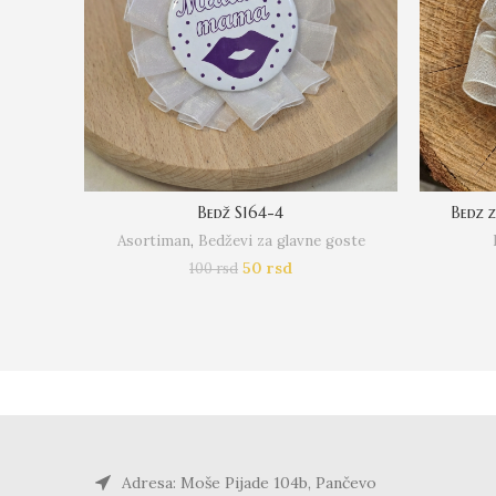
Bedž S164-4
Bedz 
Asortiman
,
Bedževi za glavne goste
50
rsd
100
rsd
Adresa: Moše Pijade 104b, Pančevo