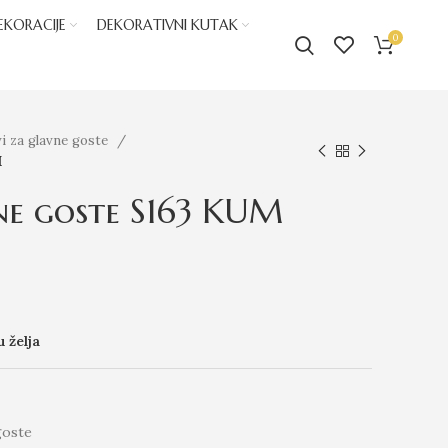
EKORACIJE
DEKORATIVNI KUTAK
0
i za glavne goste
M
ne goste S163 KUM
u želja
goste