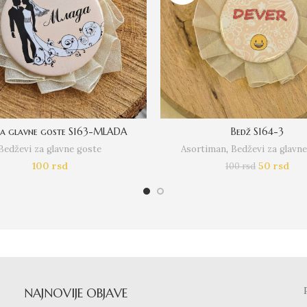
za glavne goste S163-MLADA
Bedž S164-3
Bedževi za glavne goste
Asortiman
,
Bedževi za glavn
100
rsd
50
rsd
100
rsd
NAJNOVIJE OBJAVE