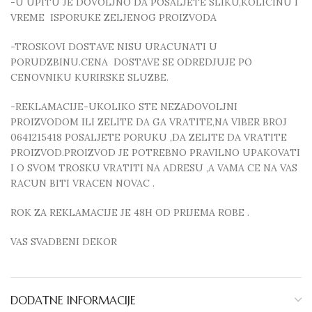
-U UPITU JE DOVOLJNO DA POSALJETE SLIKU,KOLICINU I
VREME ISPORUKE ZELJENOG PROIZVODA
-TROSKOVI DOSTAVE NISU URACUNATI U
PORUDZBINU.CENA DOSTAVE SE ODREDJUJE PO
CENOVNIKU KURIRSKE SLUZBE.
-REKLAMACIJE-UKOLIKO STE NEZADOVOLJNI
PROIZVODOM ILI ZELITE DA GA VRATITE,NA VIBER BROJ
0641215418 POSALJETE PORUKU ,DA ZELITE DA VRATITE
PROIZVOD.PROIZVOD JE POTREBNO PRAVILNO UPAKOVATI
I O SVOM TROSKU VRATITI NA ADRESU ,A VAMA CE NA VAS
RACUN BITI VRACEN NOVAC .
ROK ZA REKLAMACIJE JE 48H OD PRIJEMA ROBE .
VAS SVADBENI DEKOR
DODATNE INFORMACIJE