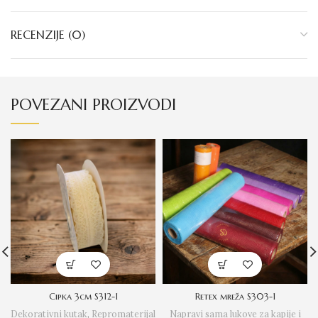
RECENZIJE (0)
POVEZANI PROIZVODI
Cipka 3cm S312-1
Retex mreža S303-1
Dekorativni kutak
,
Repromaterijal
Napravi sama lukove za kapije i