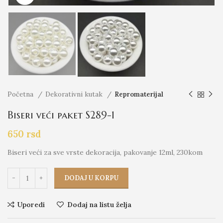
Početna
Dekorativni kutak
Repromaterijal
Biseri veći paket S289-1
650
rsd
Biseri veći za sve vrste dekoracija, pakovanje 12ml, 230kom
DODAJ U KORPU
Uporedi
Dodaj na listu želja