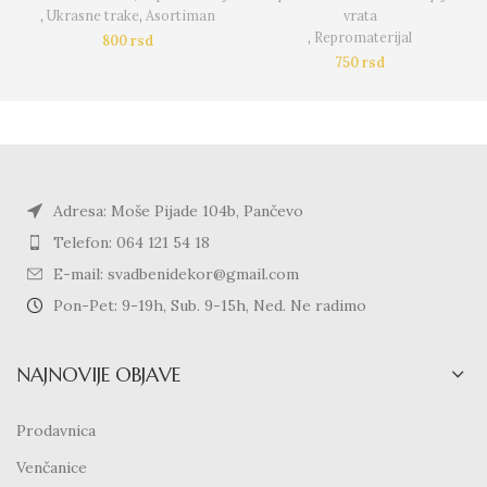
,
Ukrasne trake
,
Asortiman
vrata
,
Repromaterijal
800
rsd
750
rsd
Adresa: Moše Pijade 104b, Pančevo
Telefon: 064 121 54 18
E-mail: svadbenidekor@gmail.com
Pon-Pet: 9-19h, Sub. 9-15h, Ned. Ne radimo
NAJNOVIJE OBJAVE
Prodavnica
Venčanice