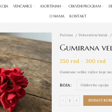
KCIJA
VENČANICE
ASORTIMAN
CRKVENI PROGRAM
D
O NAMA
KONTAKT
Početna
Dekorativni kutak
Gumirana vel
250
rsd
–
300
rsd
Gumirane velike ružice koje mož
BOJA
DODAJ U KOR