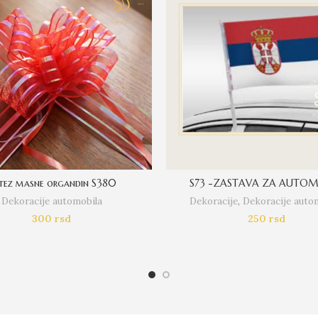
tez masne organdin S380
S73 -ZASTAVA ZA AUTOM
Dekoracije automobila
Dekoracije
,
Dekoracije auto
300
rsd
250
rsd