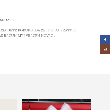
SLUZBE.
POSALJETE PORUKU ,DA ZELITE DA VRATITE
S RACUN BITI VRACEN NOVAC .
Face
Insta