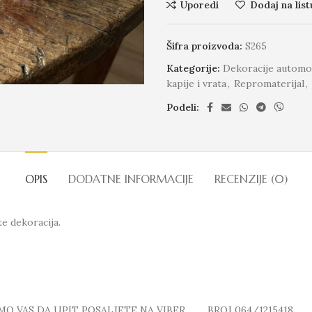
Uporedi
Dodaj na list
Šifra proizvoda:
S265
Kategorije:
Dekoracije automo
kapije i vrata
,
Repromaterijal
,
Podeli:
OPIS
DODATNE INFORMACIJE
RECENZIJE (0)
te dekoracija.
MO VAS DA UPIT POSALJETE NA VIBER BROJ 064/1215418.