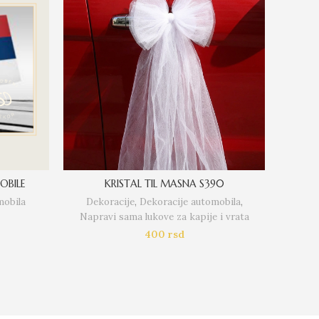
OBILE
KRISTAL TIL MASNA S390
mobila
Dekoracije
,
Dekoracije automobila
,
Dek
Napravi sama lukove za kapije i vrata
400
rsd