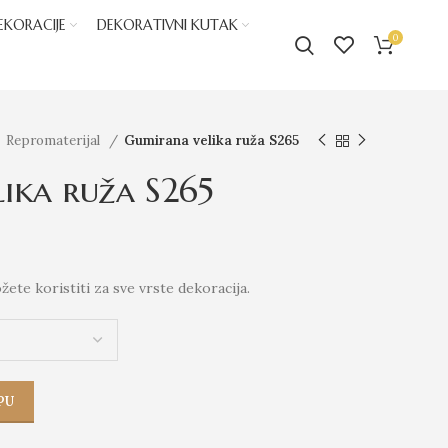
EKORACIJE
DEKORATIVNI KUTAK
0
Repromaterijal
Gumirana velika ruža S265
ika ruža S265
ete koristiti za sve vrste dekoracija.
PU