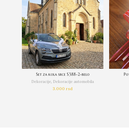
Set za kola srce S388-2-belo
Po
Dekoracije
,
Dekoracije automobila
3.000
rsd