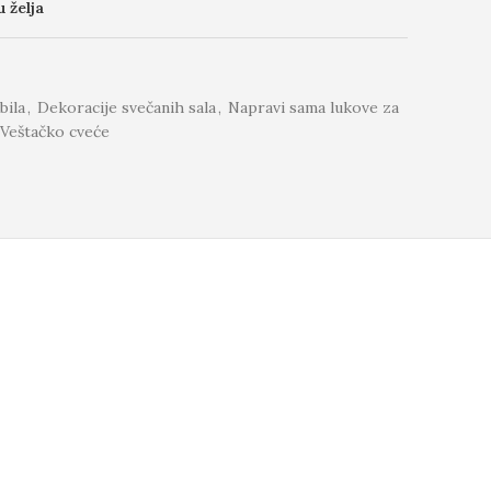
u želja
bila
,
Dekoracije svečanih sala
,
Napravi sama lukove za
Veštačko cveće