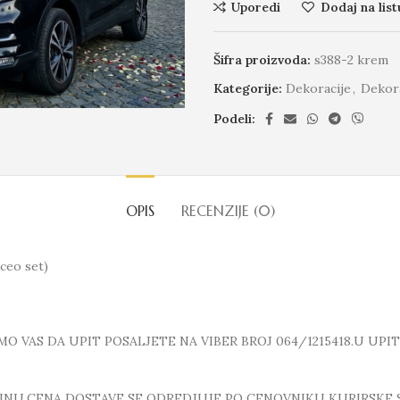
Uporedi
Dodaj na list
Šifra proizvoda:
s388-2 krem
Kategorije:
Dekoracije
,
Dekora
Podeli:
OPIS
RECENZIJE (0)
 ceo set)
 VAS DA UPIT POSALJETE NA VIBER BROJ 064/1215418.U UPI
INU.CENA DOSTAVE SE ODREDJUJE PO CENOVNIKU KURIRSKE 