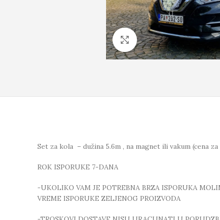
Click to enlarge
Set za kola – dužina 5.6m , na magnet ili vakum (cena za
ROK ISPORUKE 7-DANA
-UKOLIKO VAM JE POTREBNA BRZA ISPORUKA MOLIMO
VREME ISPORUKE ZELJENOG PROIZVODA
-TROSKOVI DOSTAVE NISU URACUNATI U PORUDZB