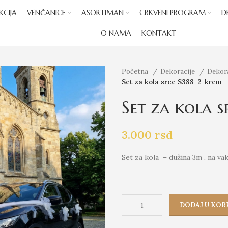
KCIJA
VENČANICE
ASORTIMAN
CRKVENI PROGRAM
D
O NAMA
KONTAKT
Početna
Dekoracije
Dekor
Set za kola srce S388-2-krem
Set za kola 
3.000
rsd
Set za kola – dužina 3m , na va
DODAJ U KOR