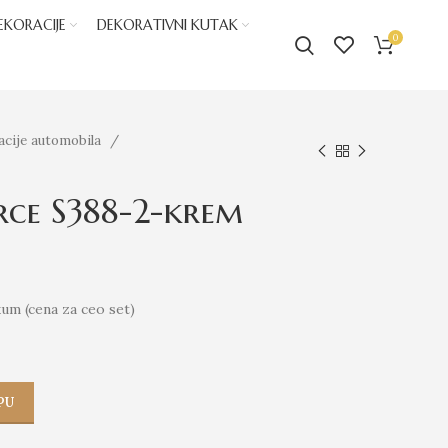
EKORACIJE
DEKORATIVNI KUTAK
0
acije automobila
srce S388-2-krem
kum (cena za ceo set)
PU