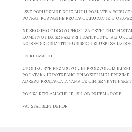
-SVE PORUDZBINE KOJE BUDU POSLATE A PORUCEN
POVRAT POSTARINE PRODAVCU.KUPAC JE U OBAVE
NE SNOSIMO ODGOVORNOST ZA OSTECENJA NASTALA
LOMLJIVO I DA SE PAZI PRI TRANSPORTU .ALI UK
KODOM SE OBRATITE KURIRSKOJ SLUZBI ZA NADO
-REKLAMACIJE-
UKOLIKO STE NEZADOVOLJNI PROIZVODOM ILI ZELIT
PODATAKA JE POTREBNO PRILOZITI IME I PREZIME
ADRESU PRODAVCA ,A VAMA CE CIM SE VRATI PAKE
ROK ZA REKLAMACIJE JE 48H OD PRIJEMA ROBE .
VAS SVADBENI DEKOR