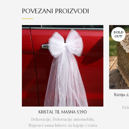
POVEZANI PROIZVODI
SOLD
OUT
Kutija
Dek
KRISTAL TIL MASNA S390
Dekoracije
,
Dekoracije automobila
,
Napravi sama lukove za kapije i vrata