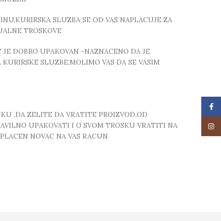
NU,KURIRSKA SLUZBA SE OD VAS NAPLACUJE ZA
TUALNE TROSKOVE
T JE DOBRO UPAKOVAN -NAZNACENO DA JE
 KURIRSKE SLUZBE,MOLIMO VAS DA SE VASIM
Face
UKU ,DA ZELITE DA VRATITE PROIZVOD.OD
RAVILNO UPAKOVATI I O SVOM TROSKU VRATITI NA
Insta
 UPLACEN NOVAC NA VAS RACUN