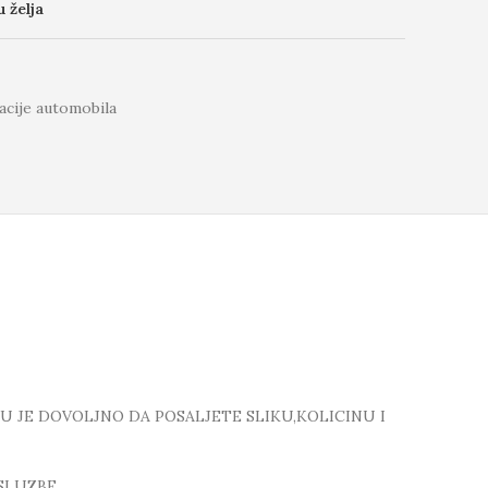
u želja
cije automobila
TU JE DOVOLJNO DA POSALJETE SLIKU,KOLICINU I
SLUZBE.