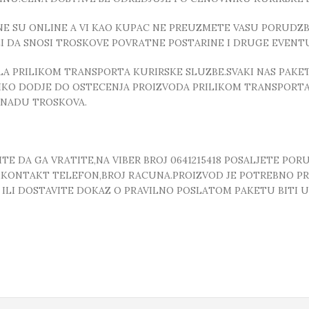
E SU ONLINE A VI KAO KUPAC NE PREUZMETE VASU PORUDZBI
ZI DA SNOSI TROSKOVE POVRATNE POSTARINE I DRUGE EVEN
 PRILIKOM TRANSPORTA KURIRSKE SLUZBE.SVAKI NAS PAKE
OLIKO DODJE DO OSTECENJA PROIZVODA PRILIKOM TRANSPORTA
KNADU TROSKOVA.
E DA GA VRATITE,NA VIBER BROJ 0641215418 POSALJETE POR
, ,KONTAKT TELEFON,BROJ RACUNA.PROIZVOD JE POTREBNO P
T ILI DOSTAVITE DOKAZ O PRAVILNO POSLATOM PAKETU BITI