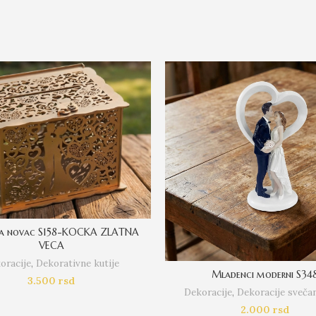
 za novac S158-KOCKA ZLATNA
VECA
oracije
,
Dekorativne kutije
Mladenci moderni S34
3.500
rsd
Dekoracije
,
Dekoracije svečan
2.000
rsd