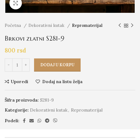
Click to enlarge
Početna
Dekorativni kutak
Repromaterijal
Brkovi zlatni S281-9
800
rsd
DODAJ U KORPU
Uporedi
Dodaj na listu želja
Šifra proizvoda:
S281-9
Kategorije:
Dekorativni kutak
,
Repromaterijal
Podeli: