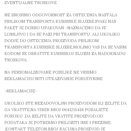
EVENTUALNE TROSKOVE
NE SNOSIMO ODGOVORNOST ZA OSTECENJA NASTALA
PRILIKOM TRANSPORTA KURIRSKE SLUZBE.SVAKI NAS
PAKET JE DOBRO UPAKOVAN -NAZNACENO DA JE
LOMLJIVO I DA SE PAZI PRI TRANSPORTU .ALI UKOLIKO
DODJE DO OSTECENJA PROIZVODA PRILIKOM
TRANSPORTA KURIRSKE SLUZBE,MOLIMO VAS DA SE VASIM
KODOM SE OBRATITE KURIRSKOJ SLUZBI ZA NADOKNADU
TROSKOVA.
NA PERSONALIZOVANE POSILJKE NE VRSIMO
REKLAMACIJU NITI OTKAZIVANJE PORUDYBINE
-REKLAMACIJE-
UKOLIKO STE NEZADOVOLJNI PROIZVODOM ILI ZELITE DA
GA VRATITE,NA VIBER BROJ 0641215418 POSALJETE
PORUKU ,DA ZELITE DA VRATITE PROIZVOD.OD
PODATAKA JE POTREBNO PRILOZITI IME I PREZIME,
,KONTAKT TELEFON,BROJ RACUNA.PROIZVOD JE