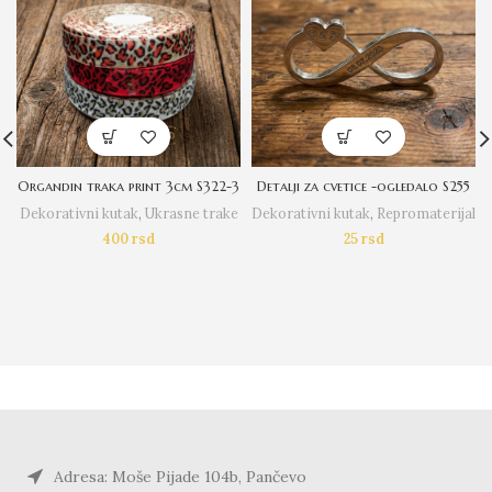
Organdin traka print 3cm S322-3
Detalji za cvetice -ogledalo S255
Dekorativni kutak
,
Ukrasne trake
Dekorativni kutak
,
Repromaterijal
400
rsd
25
rsd
Adresa: Moše Pijade 104b, Pančevo