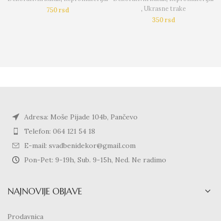
,
Ukrasne trake
750
rsd
350
rsd
Adresa: Moše Pijade 104b, Pančevo
Telefon: 064 121 54 18
E-mail: svadbenidekor@gmail.com
Pon-Pet: 9-19h, Sub. 9-15h, Ned. Ne radimo
NAJNOVIJE OBJAVE
Prodavnica