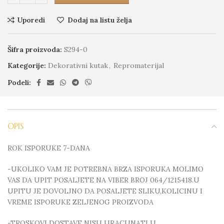
Uporedi
Dodaj na listu želja
Šifra proizvoda:
S294-0
Kategorije:
Dekorativni kutak
,
Repromaterijal
Podeli:
OPIS
ROK ISPORUKE 7-DANA
-UKOLIKO VAM JE POTREBNA BRZA ISPORUKA MOLIMO
VAS DA UPIT POSALJETE NA VIBER BROJ 064/1215418.U
UPITU JE DOVOLJNO DA POSALJETE SLIKU,KOLICINU I
VREME ISPORUKE ZELJENOG PROIZVODA
-TROSKOVI DOSTAVE NISU URACUNATI U