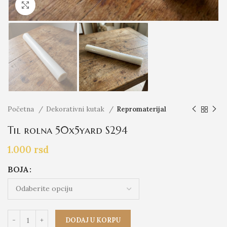
Click to enlarge
Početna
Dekorativni kutak
Repromaterijal
Til rolna 50x5yard S294
1.000
rsd
BOJA
DODAJ U KORPU