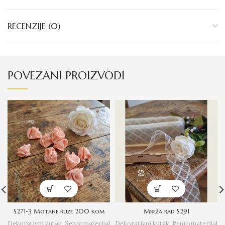
RECENZIJE (0)
POVEZANI PROIZVODI
S271-3 Motane ruze 200 kom
Mreža rad S291
Dekorativni kutak
,
Repromaterijal
Dekorativni kutak
,
Repromaterijal