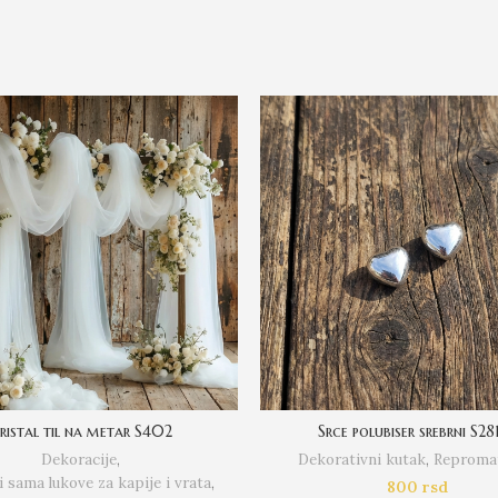
ristal til na metar S402
Srce polubiser srebrni S28
Dekoracije
,
Dekorativni kutak
,
Repromat
 sama lukove za kapije i vrata
,
800
rsd