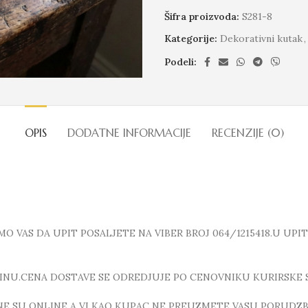
Šifra proizvoda:
S281-8
Kategorije:
Dekorativni kutak
,
Podeli:
OPIS
DODATNE INFORMACIJE
RECENZIJE (0)
 VAS DA UPIT POSALJETE NA VIBER BROJ 064/1215418.U UPI
INU.CENA DOSTAVE SE ODREDJUJE PO CENOVNIKU KURIRSKE 
E SU ONLINE A VI KAO KUPAC NE PREUZMETE VASU PORUDZBI