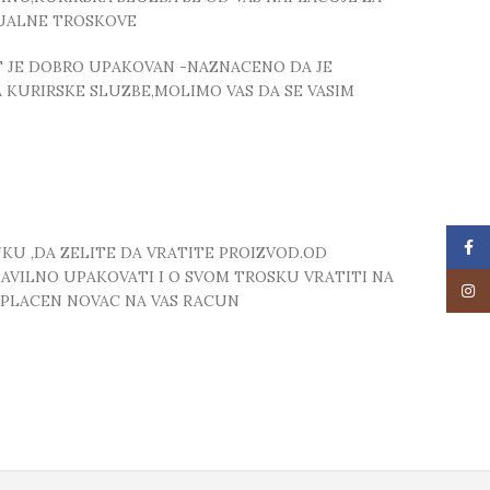
TUALNE TROSKOVE
T JE DOBRO UPAKOVAN -NAZNACENO DA JE
 KURIRSKE SLUZBE,MOLIMO VAS DA SE VASIM
Face
UKU ,DA ZELITE DA VRATITE PROIZVOD.OD
RAVILNO UPAKOVATI I O SVOM TROSKU VRATITI NA
Insta
 UPLACEN NOVAC NA VAS RACUN