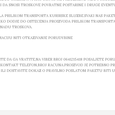
ZI DA SNOSI TROSKOVE POVRATNE POSTARINE I DRUGE EVEN
 PRILIKOM TRANSPORTA KURIRSKE SLUZBE.SVAKI NAS PAKE
OLIKO DODJE DO OSTECENJA PROIZVODA PRILIKOM TRANSPORTA
KNADU TROSKOVA.
MACIJU NITI OTKAZIVANJE PORUDYBINE
E DA GA VRATITE,NA VIBER BROJ 0641215418 POSALJETE POR
, ,KONTAKT TELEFON,BROJ RACUNA.PROIZVOD JE POTREBNO P
T ILI DOSTAVITE DOKAZ O PRAVILNO POSLATOM PAKETU BITI