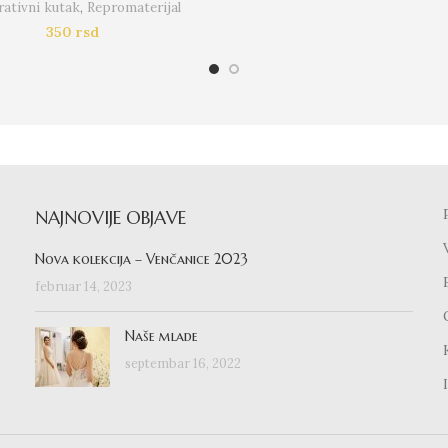
ativni kutak
,
Repromaterijal
350
rsd
NAJNOVIJE OBJAVE
Nova kolekcija – Venčanice 2023
februar 14, 2023
Naše mlade
septembar 16, 2022