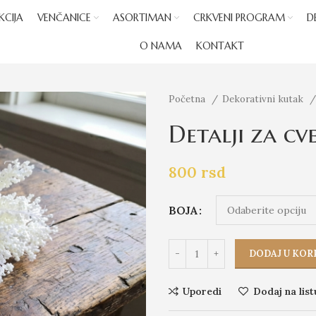
KCIJA
VENČANICE
ASORTIMAN
CRKVENI PROGRAM
D
O NAMA
KONTAKT
Početna
Dekorativni kutak
Detalji za cv
800
rsd
BOJA
DODAJ U KOR
Uporedi
Dodaj na list