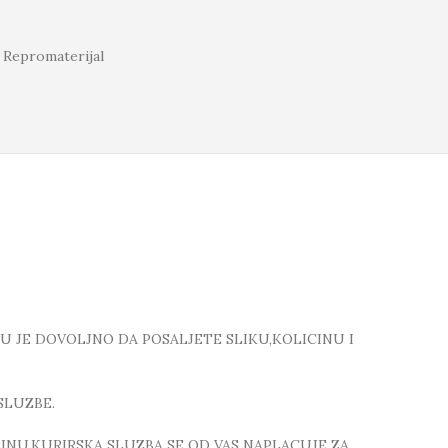
Repromaterijal
TU JE DOVOLJNO DA POSALJETE SLIKU,KOLICINU I
SLUZBE.
NU,KURIRSKA SLUZBA SE OD VAS NAPLACUJE ZA