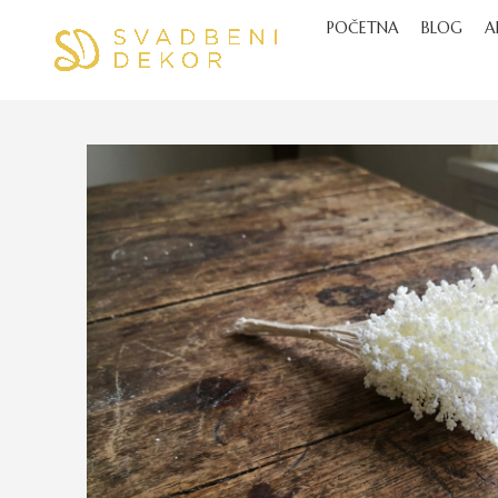
POČETNA
BLOG
A