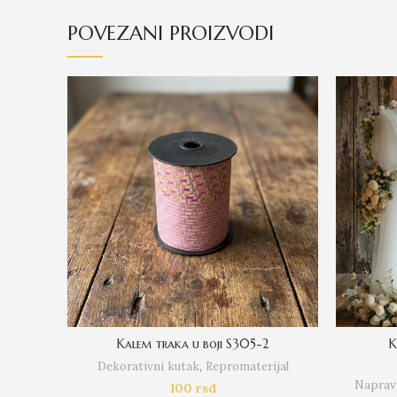
POVEZANI PROIZVODI
Kalem traka u boji S305-2
K
Dekorativni kutak
,
Repromaterijal
Napravi
100
rsd