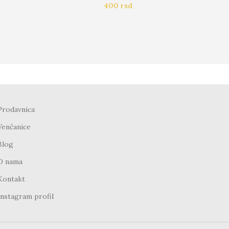
400
rsd
Prodavnica
Venčanice
Blog
O nama
Kontakt
Instagram profil