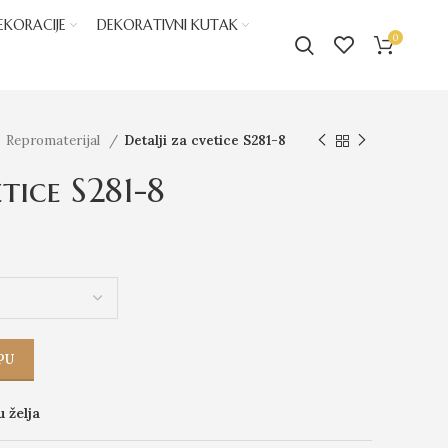
EKORACIJE
DEKORATIVNI KUTAK
0
Repromaterijal
Detalji za cvetice S281-8
etice S281-8
PU
u želja