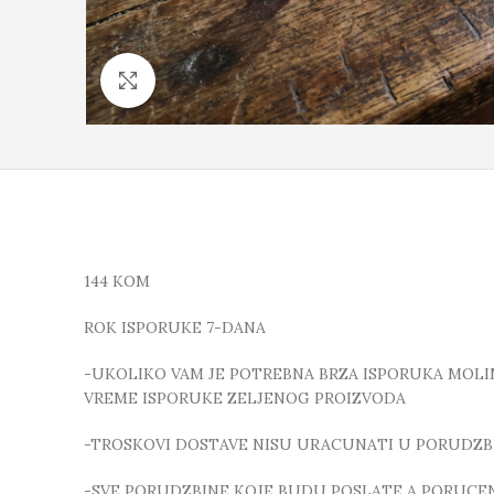
Click to enlarge
144 KOM
ROK ISPORUKE 7-DANA
-UKOLIKO VAM JE POTREBNA BRZA ISPORUKA MOLIMO
VREME ISPORUKE ZELJENOG PROIZVODA
-TROSKOVI DOSTAVE NISU URACUNATI U PORUDZB
-SVE PORUDZBINE KOJE BUDU POSLATE A PORUCEN