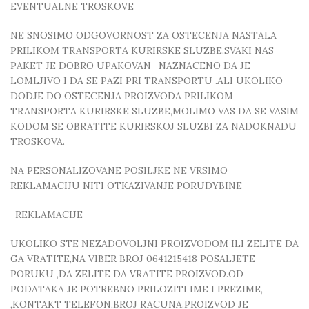
EVENTUALNE TROSKOVE
NE SNOSIMO ODGOVORNOST ZA OSTECENJA NASTALA
PRILIKOM TRANSPORTA KURIRSKE SLUZBE.SVAKI NAS
PAKET JE DOBRO UPAKOVAN -NAZNACENO DA JE
LOMLJIVO I DA SE PAZI PRI TRANSPORTU .ALI UKOLIKO
DODJE DO OSTECENJA PROIZVODA PRILIKOM
TRANSPORTA KURIRSKE SLUZBE,MOLIMO VAS DA SE VASIM
KODOM SE OBRATITE KURIRSKOJ SLUZBI ZA NADOKNADU
TROSKOVA.
NA PERSONALIZOVANE POSILJKE NE VRSIMO
REKLAMACIJU NITI OTKAZIVANJE PORUDYBINE
-REKLAMACIJE-
UKOLIKO STE NEZADOVOLJNI PROIZVODOM ILI ZELITE DA
GA VRATITE,NA VIBER BROJ 0641215418 POSALJETE
PORUKU ,DA ZELITE DA VRATITE PROIZVOD.OD
PODATAKA JE POTREBNO PRILOZITI IME I PREZIME,
,KONTAKT TELEFON,BROJ RACUNA.PROIZVOD JE