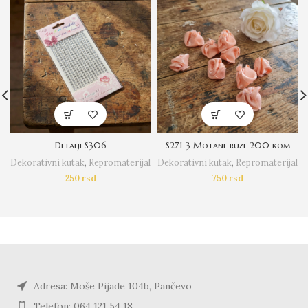
Detalji S306
S271-3 Motane ruze 200 kom
Dekorativni kutak
,
Repromaterijal
Dekorativni kutak
,
Repromaterijal
250
rsd
750
rsd
Adresa: Moše Pijade 104b, Pančevo
Telefon: 064 121 54 18