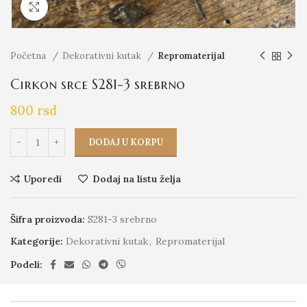
Click to enlarge
Početna
Dekorativni kutak
Repromaterijal
Cirkon srce S281-3 srebrno
800
rsd
DODAJ U KORPU
Uporedi
Dodaj na listu želja
Šifra proizvoda:
S281-3 srebrno
Kategorije:
Dekorativni kutak
,
Repromaterijal
Podeli: