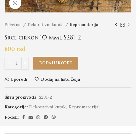
Click to enlarge
Početna
Dekorativni kutak
Repromaterijal
Srce cirkon 10 mml S281-2
800
rsd
DODAJ U KORPU
Uporedi
Dodaj na listu želja
Šifra proizvoda:
S281-2
Kategorije:
Dekorativni kutak
,
Repromaterijal
Podeli: