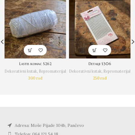
Lastis konac S262
Detalji S306
Dekorativni kutak
,
Repromaterijal
Dekorativni kutak
,
Repromaterijal
300
rsd
250
rsd
Adresa: Moše Pijade 104b, Pančevo
Telefon: 064 121 54 18