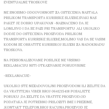
EVENTUALNE TROSKOVE
NE SNOSIMO ODGOVORNOST ZA OSTECENJA NASTALA
PRILIKOM TRANSPORTA KURIRSKE SLUZBE.SVAKI NAS
PAKET JE DOBRO UPAKOVAN -NAZNACENO DA JE
LOMLJIVO I DA SE PAZI PRI TRANSPORTU .ALI UKOLIKO
DODJE DO OSTECENJA PROIZVODA PRILIKOM
TRANSPORTA KURIRSKE SLUZBE,MOLIMO VAS DA SE VASIM
KODOM SE OBRATITE KURIRSKOJ SLUZBI ZA NADOKNADU
TROSKOVA.
NA PERSONALIZOVANE POSILJKE NE VRSIMO
REKLAMACIJU NITI OTKAZIVANJE PORUDYBINE
-REKLAMACIJE-
UKOLIKO STE NEZADOVOLJNI PROIZVODOM ILI ZELITE DA
GA VRATITE,NA VIBER BROJ 0641215418 POSALJETE
PORUKU ,DA ZELITE DA VRATITE PROIZVOD.OD
PODATAKA JE POTREBNO PRILOZITI IME I PREZIME,
,KONTAKT TELEFON,BROJ RACUNA.PROIZVOD JE