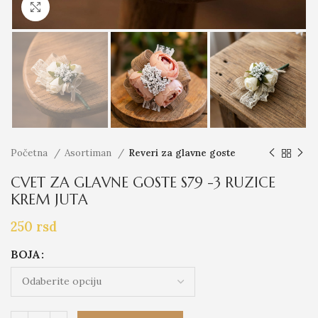
Click to enlarge
Početna
Asortiman
Reveri za glavne goste
CVET ZA GLAVNE GOSTE S79 -3 RUZICE
KREM JUTA
250
rsd
BOJA