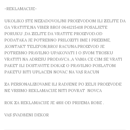
-REKLAMACIJE-
UKOLIKO STE NEZADOVOLJNI PROIZVODOM ILI ZELITE DA
GA VRATITE,NA VIBER BROJ 0641215418 POSALJETE
PORUKU ,DA ZELITE DA VRATITE PROIZVOD.OD
PODATAKA JE POTREBNO PRILOZITI IME I PREZIME,
,KONTAKT TELEFON,BROJ RACUNA.PROIZVOD JE
POTREBNO PRAVILNO UPAKOVATI I O SVOM TROSKU
VRATITI NA ADRESU PRODAVCA ,A VAMA CE CIM SE VRATI
PAKET ILI DOSTAVITE DOKAZ O PRAVILNO POSLATOM
PAKETU BITI UPLACEN NOVAC NA VAS RACUN
ZA PERSONALIZOVANE ILI RADJENE PO ZELJI PROIZVODE
NE VRSIMO REKLAMACIJE NITI POVRAT NOVCA
ROK ZA REKLAMACIJE JE 48H OD PRIJEMA ROBE .
VAS SVADBENI DEKOR