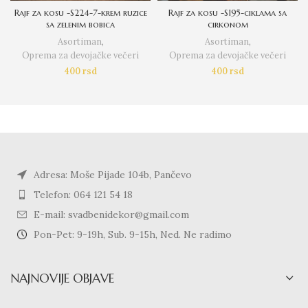
Rajf za kosu -S224-7-krem ruzice
Rajf za kosu -S195-ciklama sa
sa zelenim bobica
cirkonom
Asortiman
,
Asortiman
,
Oprema za devojačke večeri
Oprema za devojačke večeri
400
rsd
400
rsd
Adresa: Moše Pijade 104b, Pančevo
Telefon: 064 121 54 18
E-mail: svadbenidekor@gmail.com
Pon-Pet: 9-19h, Sub. 9-15h, Ned. Ne radimo
NAJNOVIJE OBJAVE