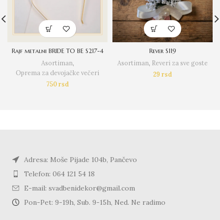
Rajf metalni BRIDE TO BE S217-4
Rever S119
Asortiman
,
Asortiman
,
Reveri za sve goste
Oprema za devojačke večeri
29
rsd
750
rsd
Adresa: Moše Pijade 104b, Pančevo
Telefon: 064 121 54 18
E-mail: svadbenidekor@gmail.com
Pon-Pet: 9-19h, Sub. 9-15h, Ned. Ne radimo