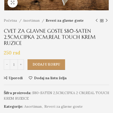
Click to enlarge
Početna
Asortiman
Reveri za glavne goste
CVET ZA GLAVNE GOSTE S80-SATEN
2.5CM,CIPKA 2CM,REAL TOUCH KREM
RUZICE
250
rsd
DODAJ U KORPU
Uporedi
Dodaj na listu želja
Šifra proizvoda:
S80-SATEN 2,5CM,CIPKA 2 CM,REAL TOUCH
KREM RUZICE
Kategorije:
Asortiman
,
Reveri za glavne goste