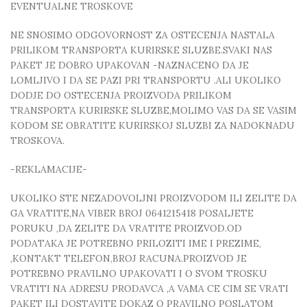
EVENTUALNE TROSKOVE
NE SNOSIMO ODGOVORNOST ZA OSTECENJA NASTALA
PRILIKOM TRANSPORTA KURIRSKE SLUZBE.SVAKI NAS
PAKET JE DOBRO UPAKOVAN -NAZNACENO DA JE
LOMLJIVO I DA SE PAZI PRI TRANSPORTU .ALI UKOLIKO
DODJE DO OSTECENJA PROIZVODA PRILIKOM
TRANSPORTA KURIRSKE SLUZBE,MOLIMO VAS DA SE VASIM
KODOM SE OBRATITE KURIRSKOJ SLUZBI ZA NADOKNADU
TROSKOVA.
-REKLAMACIJE-
UKOLIKO STE NEZADOVOLJNI PROIZVODOM ILI ZELITE DA
GA VRATITE,NA VIBER BROJ 0641215418 POSALJETE
PORUKU ,DA ZELITE DA VRATITE PROIZVOD.OD
PODATAKA JE POTREBNO PRILOZITI IME I PREZIME,
,KONTAKT TELEFON,BROJ RACUNA.PROIZVOD JE
POTREBNO PRAVILNO UPAKOVATI I O SVOM TROSKU
VRATITI NA ADRESU PRODAVCA ,A VAMA CE CIM SE VRATI
PAKET ILI DOSTAVITE DOKAZ O PRAVILNO POSLATOM