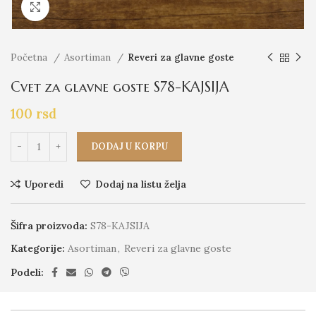
Click to enlarge
Početna
Asortiman
Reveri za glavne goste
Cvet za glavne goste S78-KAJSIJA
100
rsd
DODAJ U KORPU
Uporedi
Dodaj na listu želja
Šifra proizvoda:
S78-KAJSIJA
Kategorije:
Asortiman
,
Reveri za glavne goste
Podeli: