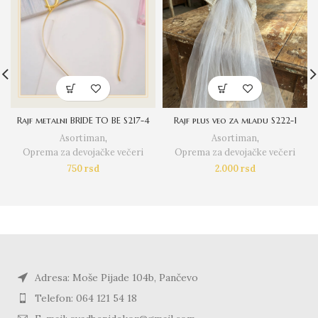
Rajf metalni BRIDE TO BE S217-4
Rajf plus veo za mladu S222-1
Asortiman
,
Asortiman
,
Oprema za devojačke večeri
Oprema za devojačke večeri
750
rsd
2.000
rsd
Adresa: Moše Pijade 104b, Pančevo
Telefon: 064 121 54 18