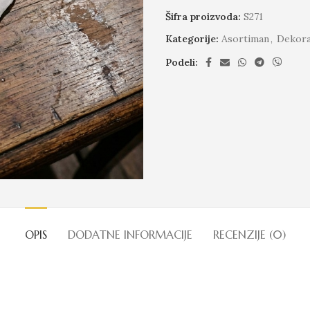
Šifra proizvoda:
S271
Kategorije:
Asortiman
,
Dekora
Podeli:
OPIS
DODATNE INFORMACIJE
RECENZIJE (0)