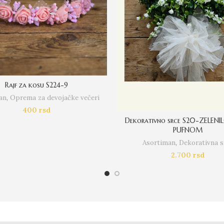
Rajf za kosu S224-9
an
,
Oprema za devojačke večeri
400
rsd
Dekorativno srce S20-ZELENIL
PUFNOM
Asortiman
,
Dekorativna s
2.700
rsd