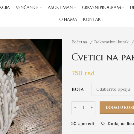
KCIJA
VENČANICE
ASORTIMAN
CRKVENI PROGRAM
D
O NAMA
KONTAKT
Početna
Dekorativni kutak
Cvetici na pa
750
rsd
BOJA
DODAJ U KOR
Uporedi
Dodaj na list