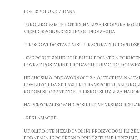
ROK ISPORUKE 7-DANA
-UKOLIKO VAM JE POTREBNA BRZA ISPORUKA MOLIMO
VREME ISPORUKE ZELJENOG PROIZVODA
-TROSKOVI DOSTAVE NISU URACUNATI U PORUDZB
-SVE PORUDZBINE KOJE BUDU POSLATE A PORUCEN
POVRAT POSTARINE PRODAVCU.KUPAC JE U OBAVE
NE SNOSIMO ODGOVORNOST ZA OSTECENJA NASTALA
LOMLJIVO I DA SE PAZI PRI TRANSPORTU .ALI UK
KODOM SE OBRATITE KURIRSKOJ SLUZBI ZA NADO
NA PERSONALIZOVANE POSILJKE NE VRSIMO REKLA
-REKLAMACIJE-
UKOLIKO STE NEZADOVOLJNI PROIZVODOM ILI ZELIT
PODATAKA JE POTREBNO PRILOZITI IME I PREZIME