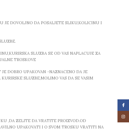
TU JE DOVOLJNO DA POSALJETE SLIKU,KOLICINU I
SLUZBE.
NU,KURIRSKA SLUZBA SE OD VAS NAPLACUJE ZA
TUALNE TROSKOVE
T JE DOBRO UPAKOVAN -NAZNACENO DA JE
 KURIRSKE SLUZBE,MOLIMO VAS DA SE VASIM
Face
Insta
UKU ,DA ZELITE DA VRATITE PROIZVOD.OD
RAVILNO UPAKOVATI I O SVOM TROSKU VRATITI NA