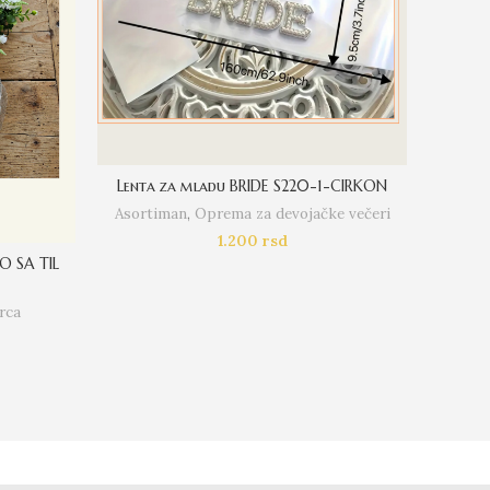
Lenta za mladu BRIDE S220-1-CIRKON
R
Asortiman
,
Oprema za devojačke večeri
A
1.200
rsd
O SA TIL
rca