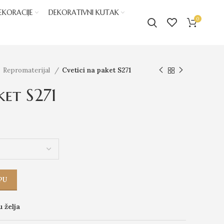
EKORACIJE
DEKORATIVNI KUTAK
0
Repromaterijal
Cvetici na paket S271
ket S271
PU
u želja