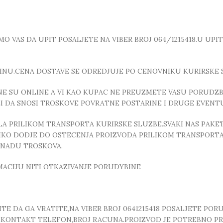
 VAS DA UPIT POSALJETE NA VIBER BROJ 064/1215418.U UPI
INU.CENA DOSTAVE SE ODREDJUJE PO CENOVNIKU KURIRSKE 
E SU ONLINE A VI KAO KUPAC NE PREUZMETE VASU PORUDZBI
ZI DA SNOSI TROSKOVE POVRATNE POSTARINE I DRUGE EVEN
 PRILIKOM TRANSPORTA KURIRSKE SLUZBE.SVAKI NAS PAKE
OLIKO DODJE DO OSTECENJA PROIZVODA PRILIKOM TRANSPORTA
KNADU TROSKOVA.
MACIJU NITI OTKAZIVANJE PORUDYBINE
E DA GA VRATITE,NA VIBER BROJ 0641215418 POSALJETE POR
, ,KONTAKT TELEFON,BROJ RACUNA.PROIZVOD JE POTREBNO P