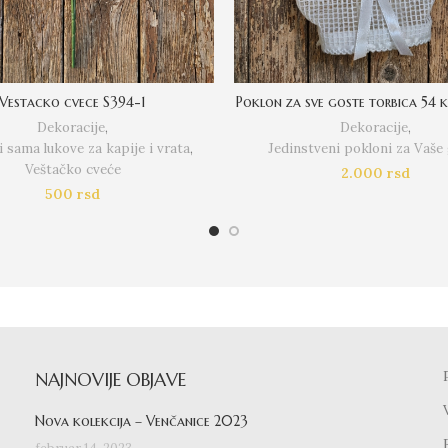
Vestacko cvece S394-1
Poklon za sve goste torbica 54
Dekoracije
,
Dekoracije
,
 sama lukove za kapije i vrata
,
Jedinstveni pokloni za Vaše
Veštačko cveće
2.000
rsd
500
rsd
NAJNOVIJE OBJAVE
Nova kolekcija – Venčanice 2023