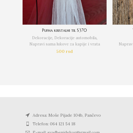
Pufna kristalni til S370
Dekoracije
,
Dekoracije automobila
,
Napravi sama lukove za kapije i vrata
Napravi
500
rsd
Adresa: Moše Pijade 104b, Pančevo
Telefon: 064 121 54 18
E-mail: svadbenidekor@gmail.com