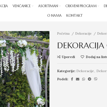
KCIJA
VENČANICE
ASORTIMAN
CRKVENI PROGRAM
D
O NAMA
KONTAKT
Početna
Dekoracije
Dekora
DEKORACIJA
Uporedi
Dodaj na list
Kategorije:
Dekoracije
,
Dekora
Podeli: