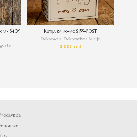
 kom- S409
Kutija za novac S155-POST
K
Dekoracije
,
Dekorativne kutije
D
 goste
3.000
rsd
Prodavnica
Venčanice
Blog